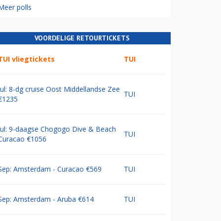
Meer polls
VOORDELIGE RETOURTICKETS
TUI vliegtickets
TUI
Jul: 8-dg cruise Oost Middellandse Zee
TUI
€1235
Jul: 9-daagse Chogogo Dive & Beach
TUI
Curacao €1056
Sep: Amsterdam - Curacao €569
TUI
Sep: Amsterdam - Aruba €614
TUI