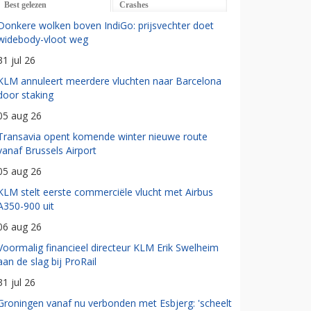
Best gelezen
Crashes
Donkere wolken boven IndiGo: prijsvechter doet
widebody-vloot weg
31 jul 26
KLM annuleert meerdere vluchten naar Barcelona
door staking
05 aug 26
Transavia opent komende winter nieuwe route
vanaf Brussels Airport
05 aug 26
KLM stelt eerste commerciële vlucht met Airbus
A350-900 uit
06 aug 26
Voormalig financieel directeur KLM Erik Swelheim
aan de slag bij ProRail
31 jul 26
Groningen vanaf nu verbonden met Esbjerg: 'scheelt