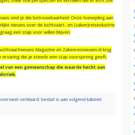
ieuws vind je die betrouwbaarheid. Onze toewijding aan
ijke nieuws over de luchtvaart- en (zaken)reisindustrie
raag een stap voor willen blijven.
Luchtvaartnieuws Magazine en Zakenreisnieuws.nl krijg
e ervaring die je steeds een stap voorsprong geeft.
el van een gemeenschap die waarde hecht aan
listiek.
versieel verklaard: besluit is aan volgend kabinet