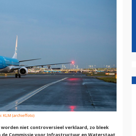
o: KLM (archieffoto)
worden niet controversieel verklaard, zo bleek
 de Commissie voor Infrastructuur en Waterstaat