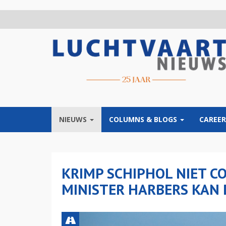
Overslaan
en
naar
de
inhoud
gaan
NIEUWS
COLUMNS & BLOGS
CAREER
KRIMP SCHIPHOL NIET C
MINISTER HARBERS KAN