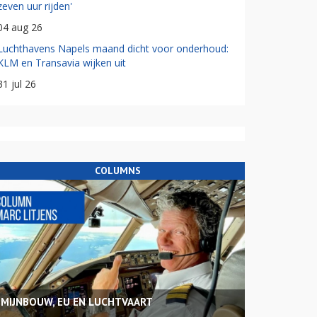
zeven uur rijden'
04 aug 26
Luchthavens Napels maand dicht voor onderhoud:
KLM en Transavia wijken uit
31 jul 26
COLUMNS
MIJNBOUW, EU EN LUCHTVAART