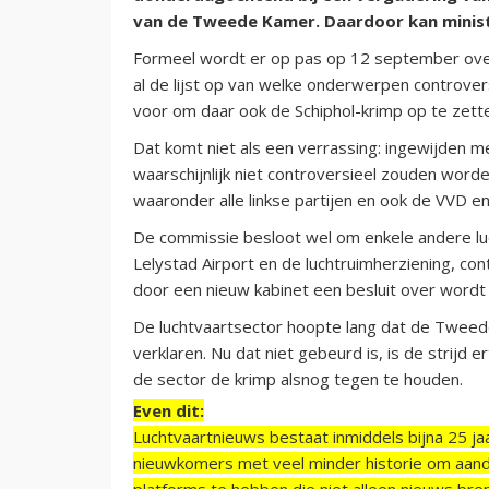
van de Tweede Kamer. Daardoor kan minis
Formeel wordt er op pas op 12 september ov
al de lijst op van welke onderwerpen controve
voor om daar ook de Schiphol-krimp op te zett
Dat komt niet als een verrassing: ingewijden m
waarschijnlijk niet controversieel zouden word
waaronder alle linkse partijen en ook de VVD e
De commissie besloot wel om enkele andere l
Lelystad Airport en de luchtruimherziening, con
door een nieuw kabinet een besluit over word
De luchtvaartsector hoopte lang dat de Tweed
verklaren. Nu dat niet gebeurd is, is de strijd 
de sector de krimp alsnog tegen te houden.
Even dit:
Luchtvaartnieuws bestaat inmiddels bijna 25 jaa
nieuwkomers met veel minder historie om aand
platforms te hebben die niet alleen nieuws bre