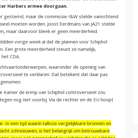
ter Harbers ermee doorgaan.
er gestemd, maar de commissie I&W stelde vanochtend
rsieel moeten worden. Joost Eerdmans van JA21 stelde
en, maar daarvoor bleek er geen meerderheid.
eldden vorige week al dat de plannen voor Schiphol
en. Een grote meerderheid steunt ze namelijk,
n het CDA.
uchtvaartonderwerpen, waaronder de opening van
troversieel te verklaren. Dat betekent dat daar pas
t genomen.
e Kamer de krimp van Schiphol controversieel zou
ertegen nog niet voorbij. Via de rechter en de EU hoopt
r. In een tijd waarin talloze vergelijkbare bronnen en
acht schreeuwen, is het belangrijk om betrouwbare
ngen, maar ook perspectief en verhalen die er echt toe