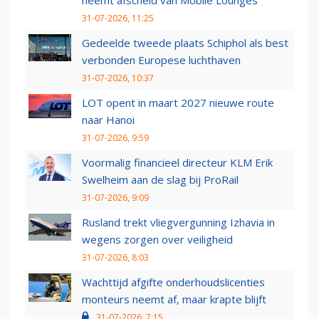
neemt afscheid van Mobile Lounges
31-07-2026, 11:25
Gedeelde tweede plaats Schiphol als best
verbonden Europese luchthaven
31-07-2026, 10:37
LOT opent in maart 2027 nieuwe route
naar Hanoi
31-07-2026, 9:59
Voormalig financieel directeur KLM Erik
Swelheim aan de slag bij ProRail
31-07-2026, 9:09
Rusland trekt vliegvergunning Izhavia in
wegens zorgen over veiligheid
31-07-2026, 8:03
Wachttijd afgifte onderhoudslicenties
monteurs neemt af, maar krapte blijft
31-07-2026, 7:15