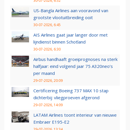
30-07-2026, 6:52
US-Bangla Airlines aan vooravond van
grootste vlootuitbreiding ooit
30-07-2026, 6:45
AIS Airlines gaat jaar langer door met
lijndienst binnen Schotland
30-07-2026, 6:30
Airbus handhaaft groeiprognoses na sterk
halfjaar: eind volgend jaar 75 A320neo’s
per maand
29-07-2026, 20:09
Certificering Boeing 737 MAX 10 stap
dichterbij: vliegproeven afgerond
29-07-2026, 14:09
LATAM Airlines toont interieur van nieuwe
Embraer E195-E2
29-07-2026, 13:34