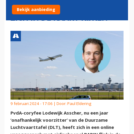
LUCHTVAARTTAFEL) LAAT
Bekijk aanbieding
ZICH IN DE KAART KIJKEN
9 februari 2024 - 17:06 | Door:
Paul Eldering
PvdA-coryfee Lodewijk Asscher, nu een jaar
‘onafhankelijk voorzitter’ van de Duurzame
Luchtvaarttafel (DLT), heeft zich in een online