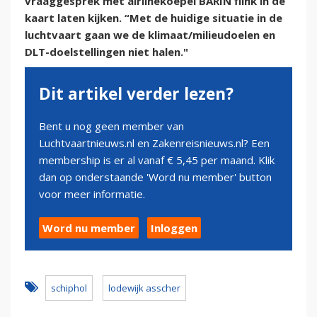
vraaggesprek met airlinekoepel BARIN flink in de
kaart laten kijken. “Met de huidige situatie in de
luchtvaart gaan we de klimaat/milieudoelen en
DLT-doelstellingen niet halen."
Dit artikel verder lezen?
Bent u nog geen member van
Luchtvaartnieuws.nl en Zakenreisnieuws.nl? Een
membership is er al vanaf € 5,45 per maand. Klik
dan op onderstaande 'Word nu member' button
voor meer informatie.
Word nu member
Inloggen
schiphol
lodewijk asscher