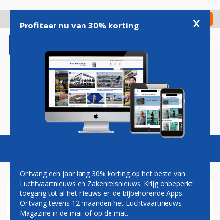
Overslaan
en
x
Digitaal Magazine
Registreer
Check in
naar
Profiteer nu van 30% korting
de
inhoud
gaan
Magazine
Podcasts
Vacatures
Toggl
naviga
Ontvang een jaar lang 30% korting op het beste van
Luchtvaartnieuws en Zakenreisnieuws. Krijg onbeperkt
toegang tot al het nieuws en de bijbehorende Apps.
LODEWIJK ASSCHER
Ontvang tevens 12 maanden het Luchtvaartnieuws
(DUURZAME
Magazine in de mail of op de mat.