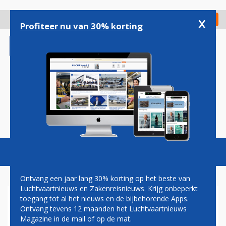
Overslaan
en
x
Digitaal Magazine
Registreer
Check in
naar
Profiteer nu van 30% korting
de
inhoud
gaan
Magazine
Podcasts
Vacatures
Toggl
naviga
Ontvang een jaar lang 30% korting op het beste van
Luchtvaartnieuws en Zakenreisnieuws. Krijg onbeperkt
toegang tot al het nieuws en de bijbehorende Apps.
LUCHTHAVEN MILAAN MAG
Ontvang tevens 12 maanden het Luchtvaartnieuws
VERNOEMD BLIJVEN NAAR
Magazine in de mail of op de mat.