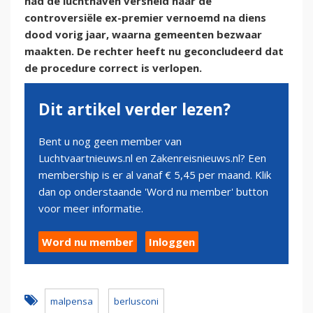
had de luchthaven versneld naar de
controversiële ex-premier vernoemd na diens
dood vorig jaar, waarna gemeenten bezwaar
maakten. De rechter heeft nu geconcludeerd dat
de procedure correct is verlopen.
Dit artikel verder lezen?
Bent u nog geen member van
Luchtvaartnieuws.nl en Zakenreisnieuws.nl? Een
membership is er al vanaf € 5,45 per maand. Klik
dan op onderstaande 'Word nu member' button
voor meer informatie.
Word nu member
Inloggen
malpensa
berlusconi