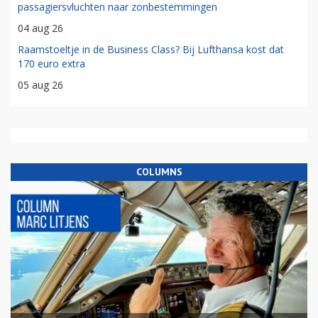
passagiersvluchten naar zonbestemmingen
04 aug 26
Raamstoeltje in de Business Class? Bij Lufthansa kost dat
170 euro extra
05 aug 26
COLUMNS