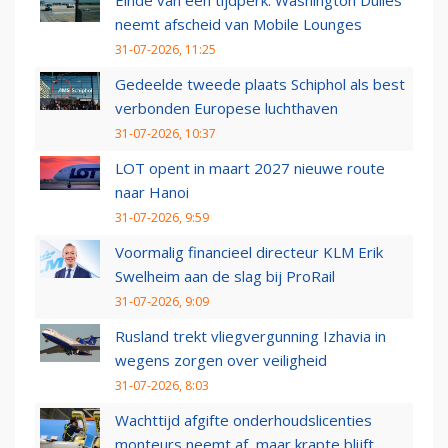
Einde van een tijdperk: Washington Dulles
neemt afscheid van Mobile Lounges
31-07-2026, 11:25
Gedeelde tweede plaats Schiphol als best
verbonden Europese luchthaven
31-07-2026, 10:37
LOT opent in maart 2027 nieuwe route
naar Hanoi
31-07-2026, 9:59
Voormalig financieel directeur KLM Erik
Swelheim aan de slag bij ProRail
31-07-2026, 9:09
Rusland trekt vliegvergunning Izhavia in
wegens zorgen over veiligheid
31-07-2026, 8:03
Wachttijd afgifte onderhoudslicenties
monteurs neemt af, maar krapte blijft