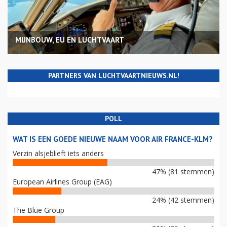
MIJNBOUW, EU EN LUCHTVAART
PARTNERS VAN LUCHTVAARTNIEUWS.NL!
POLL
WAT IS EEN GOEDE NIEUWE NAAM VOOR AIR FRANCE-KLM?
Verzin alsjeblieft iets anders
47% (81 stemmen)
European Airlines Group (EAG)
24% (42 stemmen)
The Blue Group