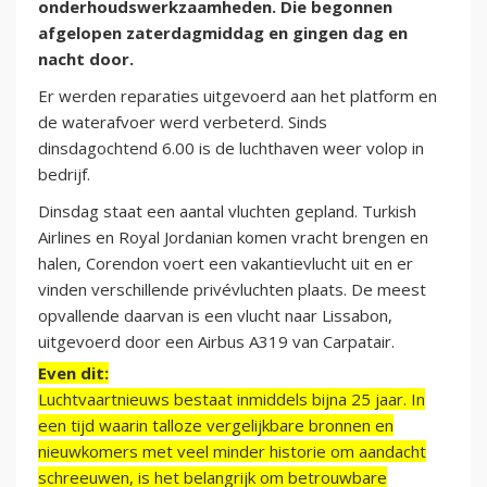
onderhoudswerkzaamheden. Die begonnen
afgelopen zaterdagmiddag en gingen dag en
nacht door.
Er werden reparaties uitgevoerd aan het platform en
de waterafvoer werd verbeterd. Sinds
dinsdagochtend 6.00 is de luchthaven weer volop in
bedrijf.
Dinsdag staat een aantal vluchten gepland. Turkish
Airlines en Royal Jordanian komen vracht brengen en
halen, Corendon voert een vakantievlucht uit en er
vinden verschillende privévluchten plaats. De meest
opvallende daarvan is een vlucht naar Lissabon,
uitgevoerd door een Airbus A319 van Carpatair.
Even dit:
Luchtvaartnieuws bestaat inmiddels bijna 25 jaar. In
een tijd waarin talloze vergelijkbare bronnen en
nieuwkomers met veel minder historie om aandacht
schreeuwen, is het belangrijk om betrouwbare