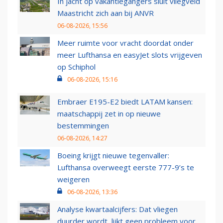
In jacht op vakantiegangers sluit vliegveld
Maastricht zich aan bij ANVR
06-08-2026, 15:56
Meer ruimte voor vracht doordat onder
meer Lufthansa en easyJet slots vrijgeven
op Schiphol
06-08-2026, 15:16
Embraer E195-E2 biedt LATAM kansen:
maatschappij zet in op nieuwe
bestemmingen
06-08-2026, 14:27
Boeing krijgt nieuwe tegenvaller:
Lufthansa overweegt eerste 777-9’s te
weigeren
06-08-2026, 13:36
Analyse kwartaalcijfers: Dat vliegen
duurder wordt, lijkt geen probleem voor