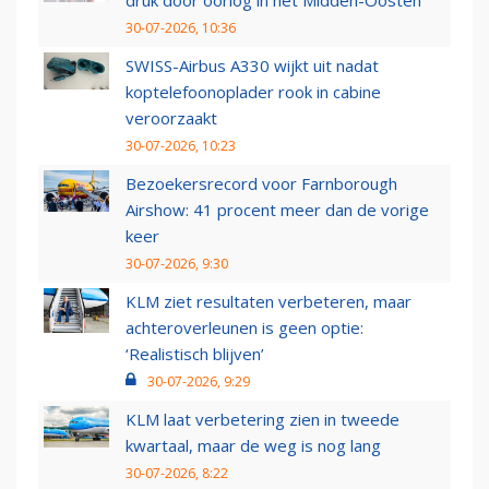
druk door oorlog in het Midden-Oosten
30-07-2026, 10:36
SWISS-Airbus A330 wijkt uit nadat
koptelefoonoplader rook in cabine
veroorzaakt
30-07-2026, 10:23
Bezoekersrecord voor Farnborough
Airshow: 41 procent meer dan de vorige
keer
30-07-2026, 9:30
KLM ziet resultaten verbeteren, maar
achteroverleunen is geen optie:
‘Realistisch blijven’
30-07-2026, 9:29
KLM laat verbetering zien in tweede
kwartaal, maar de weg is nog lang
30-07-2026, 8:22