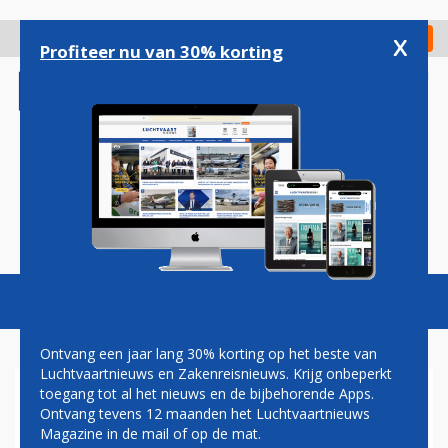
Overslaan
en
x
Digitaal Magazine
Registreer
Check in
naar
Profiteer nu van 30% korting
de
inhoud
gaan
Magazine
Podcasts
Vacatures
Toggl
naviga
Ontvang een jaar lang 30% korting op het beste van
Luchtvaartnieuws en Zakenreisnieuws. Krijg onbeperkt
toegang tot al het nieuws en de bijbehorende Apps.
MAASTRICHT AACHEN
Ontvang tevens 12 maanden het Luchtvaartnieuws
AIRPORT WEER OPEN NA
Magazine in de mail of op de mat.