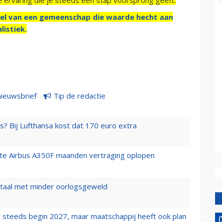
el van een gemeenschap die waarde hecht aan
listiek.
nieuwsbrief
Tip de redactie
s? Bij Lufthansa kost dat 170 euro extra
rste Airbus A350F maanden vertraging oplopen
wartaal met minder oorlogsgeweld
 steeds begin 2027, maar maatschappij heeft ook plan