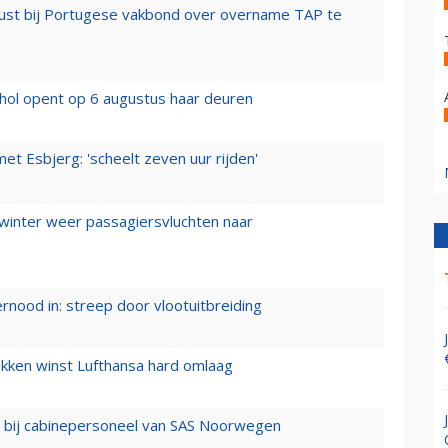
rust bij Portugese vakbond over overname TAP te
hol opent op 6 augustus haar deuren
t Esbjerg: 'scheelt zeven uur rijden'
 winter weer passagiersvluchten naar
ernood in: streep door vlootuitbreiding
ukken winst Lufthansa hard omlaag
 bij cabinepersoneel van SAS Noorwegen