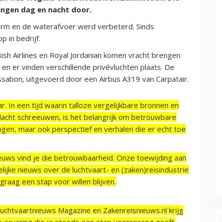
ngen dag en nacht door.
orm en de waterafvoer werd verbeterd. Sinds
 in bedrijf.
kish Airlines en Royal Jordanian komen vracht brengen
 en er vinden verschillende privévluchten plaats. De
ssabon, uitgevoerd door een Airbus A319 van Carpatair.
r. In een tijd waarin talloze vergelijkbare bronnen en
acht schreeuwen, is het belangrijk om betrouwbare
ngen, maar ook perspectief en verhalen die er echt toe
ieuws vind je die betrouwbaarheid. Onze toewijding aan
ijke nieuws over de luchtvaart- en (zaken)reisindustrie
raag een stap voor willen blijven.
Luchtvaartnieuws Magazine en Zakenreisnieuws.nl krijg
e ervaring die je steeds een stap voorsprong geeft.