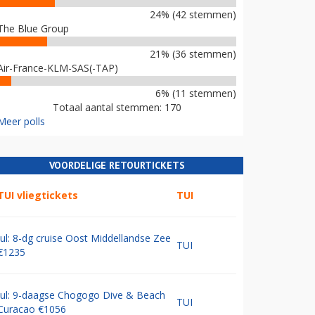
24% (42 stemmen)
The Blue Group
21% (36 stemmen)
Air-France-KLM-SAS(-TAP)
6% (11 stemmen)
Totaal aantal stemmen: 170
Meer polls
VOORDELIGE RETOURTICKETS
TUI vliegtickets
TUI
Jul: 8-dg cruise Oost Middellandse Zee
TUI
€1235
Jul: 9-daagse Chogogo Dive & Beach
TUI
Curacao €1056