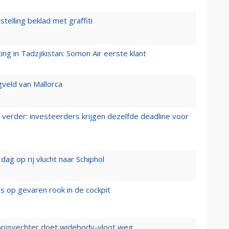
stelling beklad met graffiti
g in Tadzjikistan: Somon Air eerste klant
gveld van Mallorca
verder: investeerders krijgen dezelfde deadline voor
ag op rij vlucht naar Schiphol
es op gevaren rook in de cockpit
prijsvechter doet widebody-vloot weg