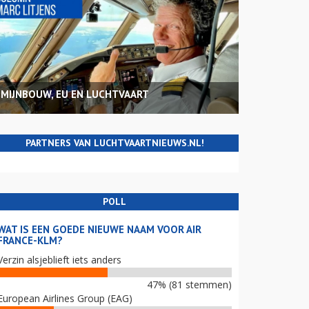
MIJNBOUW, EU EN LUCHTVAART
PARTNERS VAN LUCHTVAARTNIEUWS.NL!
POLL
WAT IS EEN GOEDE NIEUWE NAAM VOOR AIR
FRANCE-KLM?
Verzin alsjeblieft iets anders
47% (81 stemmen)
European Airlines Group (EAG)