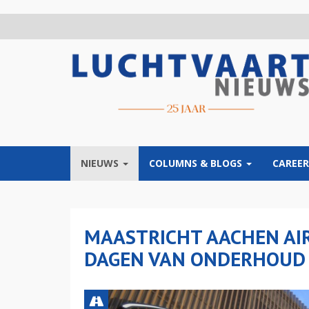
Overslaan
en
naar
de
inhoud
gaan
NIEUWS
COLUMNS & BLOGS
CAREER
MAASTRICHT AACHEN AI
DAGEN VAN ONDERHOUD