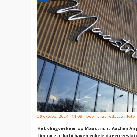
29 oktober 2024 - 11:08 | Door:
onze redactie
| Foto:
Het vliegverkeer op Maastricht Aachen Air
Limburgse luchthaven enkele dagen gesl