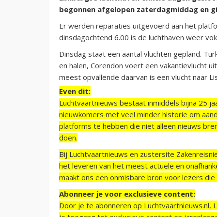
begonnen afgelopen zaterdagmiddag en gi
Er werden reparaties uitgevoerd aan het platf
dinsdagochtend 6.00 is de luchthaven weer volop
Dinsdag staat een aantal vluchten gepland. Tur
en halen, Corendon voert een vakantievlucht uit
meest opvallende daarvan is een vlucht naar Li
Even dit:
Luchtvaartnieuws bestaat inmiddels bijna 25 jaa
nieuwkomers met veel minder historie om aand
platforms te hebben die niet alleen nieuws bre
doen.
Bij Luchtvaartnieuws en zustersite Zakenreisn
het leveren van het meest actuele en onafhankel
maakt ons een onmisbare bron voor lezers die g
Abonneer je voor exclusieve content:
Door je te abonneren op Luchtvaartnieuws.nl, 
je toegang tot exclusieve content en jarenlang