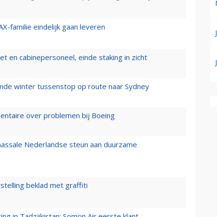
X-familie eindelijk gaan leveren
t en cabinepersoneel, einde staking in zicht
mende winter tussenstop op route naar Sydney
mentaire over problemen bij Boeing
 massale Nederlandse steun aan duurzame
stelling beklad met graffiti
g in Tadzjikistan: Somon Air eerste klant