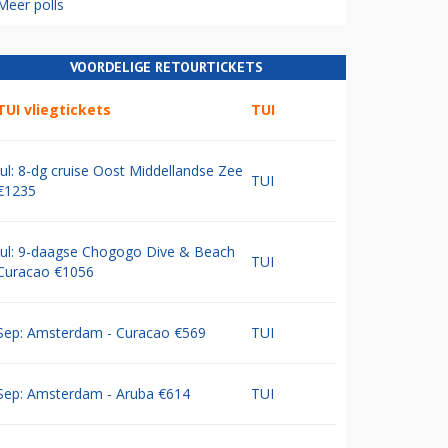
Meer polls
VOORDELIGE RETOURTICKETS
TUI vliegtickets
TUI
Jul: 8-dg cruise Oost Middellandse Zee
TUI
€1235
Jul: 9-daagse Chogogo Dive & Beach
TUI
Curacao €1056
Sep: Amsterdam - Curacao €569
TUI
Sep: Amsterdam - Aruba €614
TUI