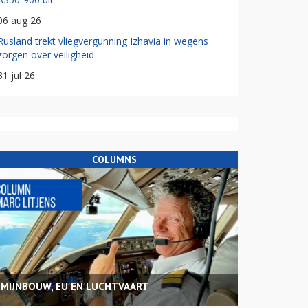
06 aug 26
Rusland trekt vliegvergunning Izhavia in wegens
zorgen over veiligheid
31 jul 26
COLUMNS
MIJNBOUW, EU EN LUCHTVAART