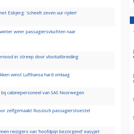
t Esbjerg: 'scheelt zeven uur rijden'
 winter weer passagiersvluchten naar
ernood in: streep door vlootuitbreiding
ukken winst Lufthansa hard omlaag
 bij cabinepersoneel van SAS Noorwegen
voor zelfgemaakt Russisch passagierstoestel
nen reizigers van ‘hoofdpijn bezorgend’ easyJet