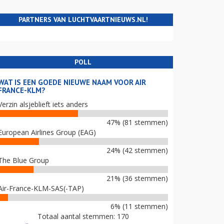
PARTNERS VAN LUCHTVAARTNIEUWS.NL!
POLL
WAT IS EEN GOEDE NIEUWE NAAM VOOR AIR
FRANCE-KLM?
Verzin alsjeblieft iets anders
47% (81 stemmen)
European Airlines Group (EAG)
24% (42 stemmen)
The Blue Group
21% (36 stemmen)
Air-France-KLM-SAS(-TAP)
6% (11 stemmen)
Totaal aantal stemmen: 170