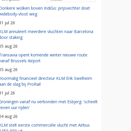
Donkere wolken boven IndiGo: prijsvechter doet
widebody-vloot weg
31 jul 26
KLM annuleert meerdere vluchten naar Barcelona
door staking
05 aug 26
Transavia opent komende winter nieuwe route
vanaf Brussels Airport
05 aug 26
Voormalig financieel directeur KLM Erik Swelheim
aan de slag bij ProRail
31 jul 26
Groningen vanaf nu verbonden met Esbjerg: 'scheelt
zeven uur rijden'
04 aug 26
KLM stelt eerste commerciële vlucht met Airbus
A350-900 uit