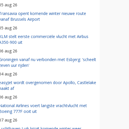
05 aug 26
Transavia opent komende winter nieuwe route
vanaf Brussels Airport
05 aug 26
KLM stelt eerste commerciële vlucht met Airbus
A350-900 uit
06 aug 26
Groningen vanaf nu verbonden met Esbjerg: 'scheelt
zeven uur rijden'
04 aug 26
easyJet wordt overgenomen door Apollo, Castlelake
haakt af
06 aug 26
National Airlines voert langste vrachtvlucht met
Boeing 777F ooit uit
07 aug 26
Luchthaven Luik krijgt komende winter weer