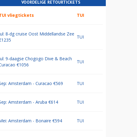
VOORDELIGE RETOURTICKETS
TUI vliegtickets
TUI
Jul: 8-dg cruise Oost Middellandse Zee
TUI
€1235
Jul: 9-daagse Chogogo Dive & Beach
TUI
Curacao €1056
Sep: Amsterdam - Curacao €569
TUI
Sep: Amsterdam - Aruba €614
TUI
Mei: Amsterdam - Bonaire €594
TUI