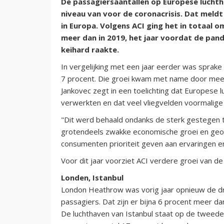
De passagiersaantallen op Europese luchth
niveau van voor de coronacrisis. Dat meldt
in Europa. Volgens ACI ging het in totaal om
meer dan in 2019, het jaar voordat de pan
keihard raakte.
In vergelijking met een jaar eerder was sprake
7 procent. Die groei kwam met name door meer i
Jankovec zegt in een toelichting dat Europese l
verwerkten en dat veel vliegvelden voormalige
"Dit werd behaald ondanks de sterk gestegen t
grotendeels zwakke economische groei en geop
consumenten prioriteit geven aan ervaringen en
Voor dit jaar voorziet ACI verdere groei van d
Londen, Istanbul
London Heathrow was vorig jaar opnieuw de dr
passagiers. Dat zijn er bijna 6 procent meer da
De luchthaven van Istanbul staat op de tweede