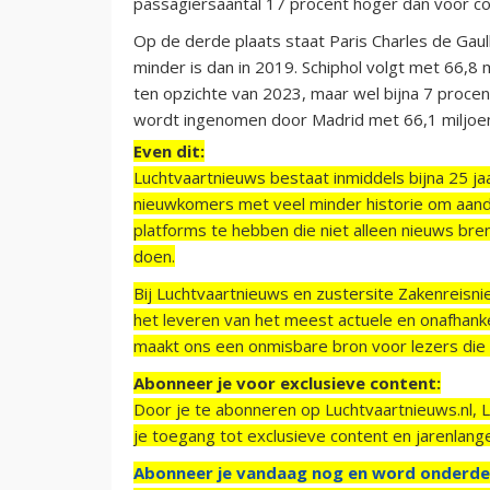
passagiersaantal 17 procent hoger dan voor co
Op de derde plaats staat Paris Charles de Gaull
minder is dan in 2019. Schiphol volgt met 66,8
ten opzichte van 2023, maar wel bijna 7 procent
wordt ingenomen door Madrid met 66,1 miljoen
Even dit:
Luchtvaartnieuws bestaat inmiddels bijna 25 jaa
nieuwkomers met veel minder historie om aand
platforms te hebben die niet alleen nieuws bre
doen.
Bij Luchtvaartnieuws en zustersite Zakenreisn
het leveren van het meest actuele en onafhankel
maakt ons een onmisbare bron voor lezers die g
Abonneer je voor exclusieve content:
Door je te abonneren op Luchtvaartnieuws.nl, 
je toegang tot exclusieve content en jarenlang
Abonneer je vandaag nog en word onderde