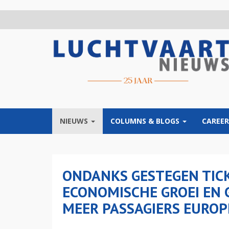
Overslaan
en
naar
de
inhoud
gaan
NIEUWS
COLUMNS & BLOGS
CAREER
ONDANKS GESTEGEN TICK
ECONOMISCHE GROEI EN 
MEER PASSAGIERS EURO