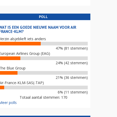
POLL
WAT IS EEN GOEDE NIEUWE NAAM VOOR AIR
FRANCE-KLM?
Verzin alsjeblieft iets anders
47% (81 stemmen)
European Airlines Group (EAG)
24% (42 stemmen)
The Blue Group
21% (36 stemmen)
Air-France-KLM-SAS(-TAP)
6% (11 stemmen)
Totaal aantal stemmen: 170
Meer polls