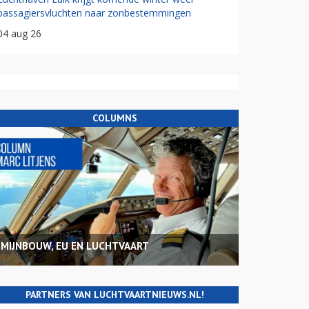
passagiersvluchten naar zonbestemmingen
04 aug 26
COLUMNS
MIJNBOUW, EU EN LUCHTVAART
PARTNERS VAN LUCHTVAARTNIEUWS.NL!