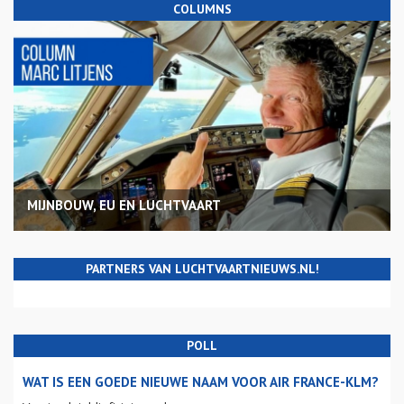
COLUMNS
MIJNBOUW, EU EN LUCHTVAART
PARTNERS VAN LUCHTVAARTNIEUWS.NL!
POLL
WAT IS EEN GOEDE NIEUWE NAAM VOOR AIR FRANCE-KLM?