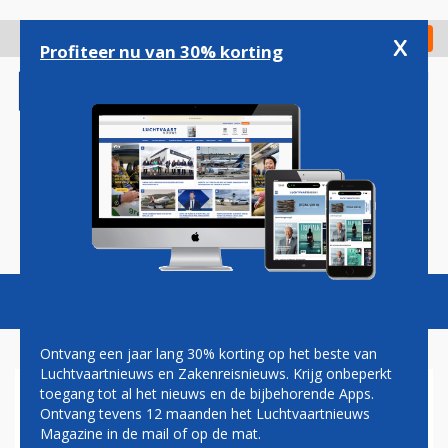
Overslaan
en
x
Digitaal Magazine
Registreer
Check in
naar
Profiteer nu van 30% korting
de
inhoud
gaan
Magazine
Podcasts
Vacatures
Toggl
naviga
Ontvang een jaar lang 30% korting op het beste van
Luchtvaartnieuws en Zakenreisnieuws. Krijg onbeperkt
toegang tot al het nieuws en de bijbehorende Apps.
OOSTBAAN OP SCHIPHOL
Ontvang tevens 12 maanden het Luchtvaartnieuws
RUIM WEEK DICHT VOOR
Magazine in de mail of op de mat.