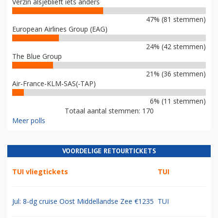
Verzin alsjeblieft iets anders
47% (81 stemmen)
European Airlines Group (EAG)
24% (42 stemmen)
The Blue Group
21% (36 stemmen)
Air-France-KLM-SAS(-TAP)
6% (11 stemmen)
Totaal aantal stemmen: 170
Meer polls
VOORDELIGE RETOURTICKETS
TUI vliegtickets
TUI
Jul: 8-dg cruise Oost Middellandse Zee €1235
TUI