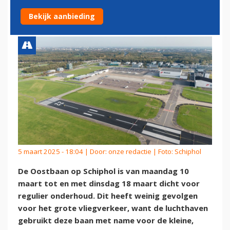
ONDERHOUD
Bekijk aanbieding
5 maart 2025 - 18:04 | Door:
onze redactie
| Foto: Schiphol
De Oostbaan op Schiphol is van maandag 10
maart tot en met dinsdag 18 maart dicht voor
regulier onderhoud. Dit heeft weinig gevolgen
voor het grote vliegverkeer, want de luchthaven
gebruikt deze baan met name voor de kleine,