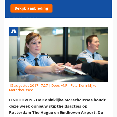
ROTTERDAM EN EINDHOVEN
Bekijk aanbieding
AIRPORT
15 augustus 2017 - 7:27 | Door:
ANP
| Foto: Koninklijke
Marechaussee
EINDHOVEN - De Koninklijke Marechaussee houdt
deze week opnieuw stiptheidsacties op
Rotterdam The Hague en Eindhoven Airport. De