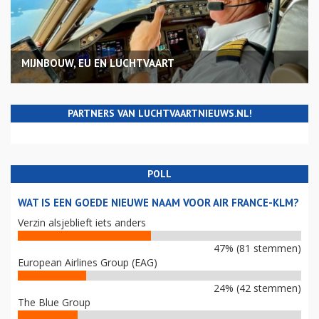
MIJNBOUW, EU EN LUCHTVAART
PARTNERS VAN LUCHTVAARTNIEUWS.NL!
POLL
WAT IS EEN GOEDE NIEUWE NAAM VOOR AIR FRANCE-KLM?
Verzin alsjeblieft iets anders
47% (81 stemmen)
European Airlines Group (EAG)
24% (42 stemmen)
The Blue Group