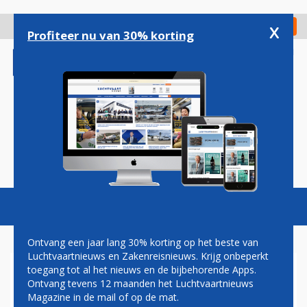
Overslaan
en
x
Digitaal Magazine
Registreer
Check in
naar
Profiteer nu van 30% korting
de
inhoud
gaan
Magazine
Podcasts
Vacatures
Toggl
naviga
Ontvang een jaar lang 30% korting op het beste van
Luchtvaartnieuws en Zakenreisnieuws. Krijg onbeperkt
toegang tot al het nieuws en de bijbehorende Apps.
OPNIEUW ACTIES
Ontvang tevens 12 maanden het Luchtvaartnieuws
MARECHAUSSEE OP
Magazine in de mail of op de mat.