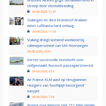
Brussels Airlines grijpt ternauwernood in:
streep door vlootuitbreiding
04-08-2026, 11:47
Stakingen en dure brandstof drukken
winst Lufthansa hard omlaag
04-08-2026, 11:38
Staking dreigt komend weekend bij
cabinepersoneel van SAS Noorwegen
04-08-2026, 10:57
Eerste succesvolle testvlucht voor
zelfgemaakt Russisch passagierstoestel
04-08-2026, 9:54
Air France-KLM aast op terugwinnen
reizigers van ‘hoofdpijn bezorgend’
easyJet
04-08-2026, 7:26
Boeing mag kleinste telg 737 MAX-familie