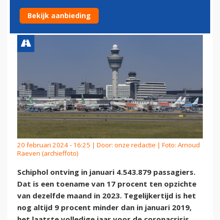
IN JANUARI
Bekijk aanbieding
20 februari 2024 - 16:25 | Door:
onze redactie
| Foto: Arnoud
Raeven (archieffoto)
Schiphol ontving in januari 4.543.879 passagiers.
Dat is een toename van 17 procent ten opzichte
van dezelfde maand in 2023. Tegelijkertijd is het
nog altijd 9 procent minder dan in januari 2019,
het laatste volledige jaar voor de coronacrisis.