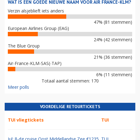
WAT IS EEN GOEDE NIEUWE NAAM VOOR AIR FRANCE-KLM?
Verzin alsjeblieft iets anders
47% (81 stemmen)
European Airlines Group (EAG)
24% (42 stemmen)
The Blue Group
21% (36 stemmen)
Air-France-KLM-SAS(-TAP)
6% (11 stemmen)
Totaal aantal stemmen: 170
Meer polls
VOORDELIGE RETOURTICKETS
TUI vliegtickets
TUI
Jul: 8-dg cruise Oost Middellandse Zee €1235
TUI