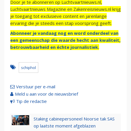
Door je te abonneren op Luchtvaartnieuws.nl,
Luchtvaartnieuws Magazine en Zakenreisnieuws.nl krijg
je toegang tot exclusieve content en jarenlange
ervaring die je steeds een stap voorsprong geeft.
Abonneer je vandaag nog en word onderdeel van
een gemeenschap die waarde hecht aan kwaliteit,
betrouwbaarheid en échte journalistiek.
schiphol
Verstuur per e-mail
Meld u aan voor de nieuwsbrief
Tip de redactie
Staking cabinepersoneel Noorse tak SAS
op laatste moment afgeblazen