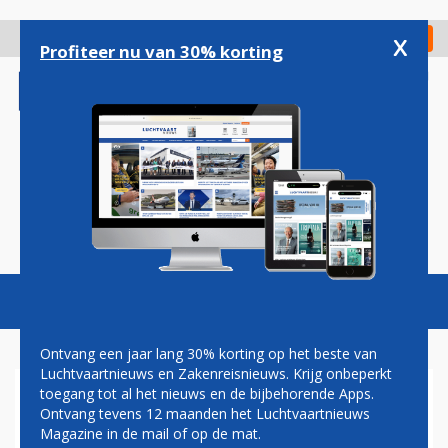
Overslaan
en
x
Digitaal Magazine
Registreer
Check in
naar
Profiteer nu van 30% korting
de
inhoud
gaan
Magazine
Podcasts
Vacatures
Toggl
naviga
Ontvang een jaar lang 30% korting op het beste van
Luchtvaartnieuws en Zakenreisnieuws. Krijg onbeperkt
toegang tot al het nieuws en de bijbehorende Apps.
RUIM 4,5 MILJOEN
Ontvang tevens 12 maanden het Luchtvaartnieuws
PASSAGIERS VOOR SCHIPHOL
Magazine in de mail of op de mat.