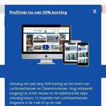
Overslaan
en
x
Digitaal Magazine
Registreer
Check in
naar
Profiteer nu van 30% korting
de
inhoud
gaan
Magazine
Podcasts
Vacatures
Toggl
naviga
Ontvang een jaar lang 30% korting op het beste van
Luchtvaartnieuws en Zakenreisnieuws. Krijg onbeperkt
toegang tot al het nieuws en de bijbehorende Apps.
SCHIPHOL GEEFT VERVOLG
Ontvang tevens 12 maanden het Luchtvaartnieuws
AAN TEST MET
Magazine in de mail of op de mat.