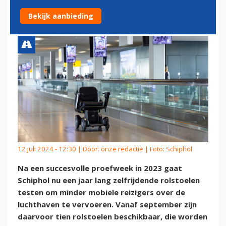
ZELFRIJDENDE ROLSTOELEN
Bekijk aanbieding
12 juli 2024 - 12:30 | Door:
onze redactie
| Foto: Schiphol
Na een succesvolle proefweek in 2023 gaat
Schiphol nu een jaar lang zelfrijdende rolstoelen
testen om minder mobiele reizigers over de
luchthaven te vervoeren. Vanaf september zijn
daarvoor tien rolstoelen beschikbaar, die worden