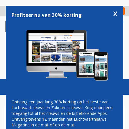
Overslaan
en
x
Digitaal Magazine
Registreer
Check in
naar
Profiteer nu van 30% korting
de
inhoud
gaan
Magazine
Podcasts
Vacatures
Toggl
naviga
Ontvang een jaar lang 30% korting op het beste van
Luchtvaartnieuws en Zakenreisnieuws. Krijg onbeperkt
toegang tot al het nieuws en de bijbehorende Apps.
SUNWEB: NU OOK
Ontvang tevens 12 maanden het Luchtvaartnieuws
VAKANTIEVLUCHTEN VANAF
Magazine in de mail of op de mat.