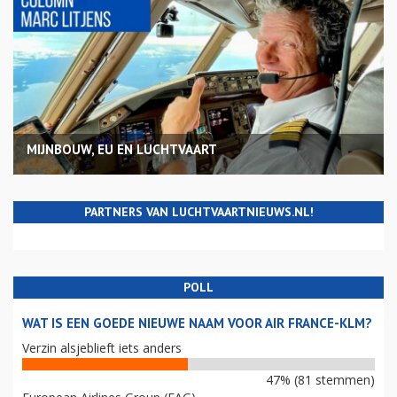
MIJNBOUW, EU EN LUCHTVAART
PARTNERS VAN LUCHTVAARTNIEUWS.NL!
POLL
WAT IS EEN GOEDE NIEUWE NAAM VOOR AIR FRANCE-KLM?
Verzin alsjeblieft iets anders
47% (81 stemmen)