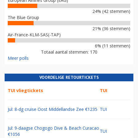
European Airlines Group (EAG)
24% (42 stemmen)
The Blue Group
21% (36 stemmen)
Air-France-KLM-SAS(-TAP)
6% (11 stemmen)
Totaal aantal stemmen: 170
Meer polls
VOORDELIGE RETOURTICKETS
TUI vliegtickets
TUI
Jul: 8-dg cruise Oost Middellandse Zee €1235
TUI
Jul: 9-daagse Chogogo Dive & Beach Curacao
TUI
€1056