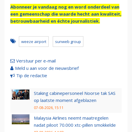
Abonneer je vandaag nog en word onderdeel van
een gemeenschap die waarde hecht aan kwaliteit,
betrouwbaarheid en échte journalistiek.
weeze airport
sunweb group
Verstuur per e-mail
Meld u aan voor de nieuwsbrief
Tip de redactie
Staking cabinepersoneel Noorse tak SAS
op laatste moment afgeblazen
07-08-2026, 15:11
Malaysia Airlines neemt maatregelen
nadat piloot 70.000 xtc-pillen smokkelde