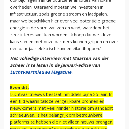
ook bijdragen aan de duurzame ambities van lokale
overheden. Uiteraard moeten we investeren in
infrastructuur, zoals groene stroom en laadpalen,
maar we beschikken hier over veel potentiële groene
energie in de vorm van zon en wind, waardoor het
zeer interessant kan worden. Ik hoop dat we deze
kans samen met onze partners kunnen grijpen en over
een paar jaar elektrisch kunnen eilandhoppen.”
Het volledige interview met Maarten van der
Scheer is te lezen in de januari-editie van
Luchtvaartnieuws Magazine
.
Even dit:
Luchtvaartnieuws bestaat inmiddels bijna 25 jaar. In
een tijd waarin talloze vergelijkbare bronnen en
nieuwkomers met veel minder historie om aandacht
schreeuwen, is het belangrijk om betrouwbare
platforms te hebben die niet alleen nieuws brengen,
maar ook perspectief en verhalen die er echt toe