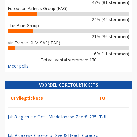
47% (81 stemmen)
European Airlines Group (EAG)
24% (42 stemmen)
The Blue Group
21% (36 stemmen)
Air-France-KLM-SAS(-TAP)
6% (11 stemmen)
Totaal aantal stemmen: 170
Meer polls
VOORDELIGE RETOURTICKETS
TUI vliegtickets
TUI
Jul: 8-dg cruise Oost Middellandse Zee €1235
TUI
Jul: 9-daagse Chogogo Dive & Beach Curacao