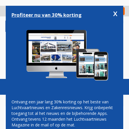
Overslaan
en
x
Digitaal Magazine
Registreer
Check in
naar
Profiteer nu van 30% korting
de
inhoud
gaan
Magazine
Podcasts
Vacatures
Toggl
naviga
Ontvang een jaar lang 30% korting op het beste van
Luchtvaartnieuws en Zakenreisnieuws. Krijg onbeperkt
toegang tot al het nieuws en de bijbehorende Apps.
TOPMAN BONAIRE AIRPORT:
Ontvang tevens 12 maanden het Luchtvaartnieuws
ELEKTRISCH VLIEGEN
Magazine in de mail of op de mat.