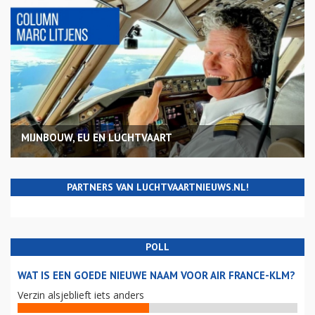
MIJNBOUW, EU EN LUCHTVAART
PARTNERS VAN LUCHTVAARTNIEUWS.NL!
POLL
WAT IS EEN GOEDE NIEUWE NAAM VOOR AIR FRANCE-KLM?
Verzin alsjeblieft iets anders