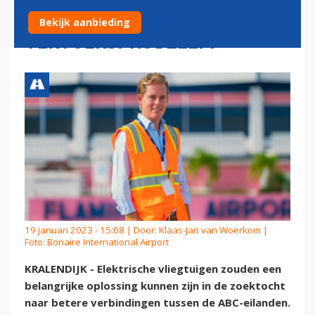
OPLOSSING VOOR REGIONAAL
Bekijk aanbieding
VERVOERSPROBLEEM
19 januari 2023 - 15:08 | Door:
Klaas-Jan van Woerkom
|
Foto: Bonaire International Airport
KRALENDIJK - Elektrische vliegtuigen zouden een
belangrijke oplossing kunnen zijn in de zoektocht
naar betere verbindingen tussen de ABC-eilanden.