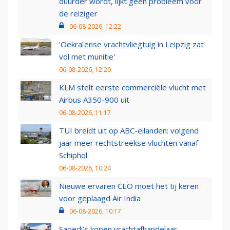
duurder wordt, lijkt geen probleem voor
de reiziger
06-08-2026, 12:22
'Oekraïense vrachtvliegtuig in Leipzig zat
vol met munitie'
06-08-2026, 12:20
KLM stelt eerste commerciële vlucht met
Airbus A350-900 uit
06-08-2026, 11:17
TUI breidt uit op ABC-eilanden: volgend
jaar meer rechtstreekse vluchten vanaf
Schiphol
06-08-2026, 10:24
Nieuwe ervaren CEO moet het tij keren
voor geplaagd Air India
06-08-2026, 10:17
Saoedi’s kopen vrachtafhandelaar