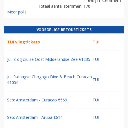
6% (11 stemmen)
Totaal aantal stemmen: 170
Meer polls
VOORDELIGE RETOURTICKETS
TUI vliegtickets
TUI
Jul: 8-dg cruise Oost Middellandse Zee €1235
TUI
Jul: 9-daagse Chogogo Dive & Beach Curacao
TUI
€1056
Sep: Amsterdam - Curacao €569
TUI
Sep: Amsterdam - Aruba €614
TUI