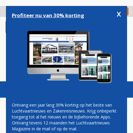
Overslaan
en
x
Digitaal Magazine
Registreer
Check in
naar
Profiteer nu van 30% korting
de
inhoud
gaan
Magazine
Podcasts
Vacatures
Toggl
naviga
Ontvang een jaar lang 30% korting op het beste van
Luchtvaartnieuws en Zakenreisnieuws. Krijg onbeperkt
toegang tot al het nieuws en de bijbehorende Apps.
VIDEO: VOOR HET EERST
Ontvang tevens 12 maanden het Luchtvaartnieuws
A320 OP LUCHTHAVEN
Magazine in de mail of op de mat.