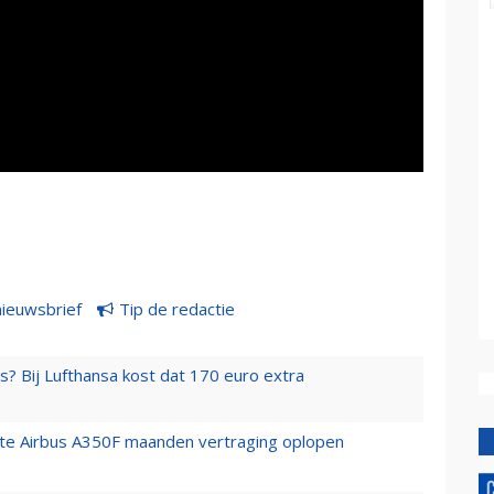
nieuwsbrief
Tip de redactie
s? Bij Lufthansa kost dat 170 euro extra
rste Airbus A350F maanden vertraging oplopen