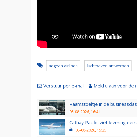
aegean airlines
luchthaven antwerpen
Verstuur per e-mail
Meld u aan voor de 
Raamstoeltje in de businessclas
05-08-2026, 16:41
Cathay Pacific ziet levering ee
05-08-2026, 15:25