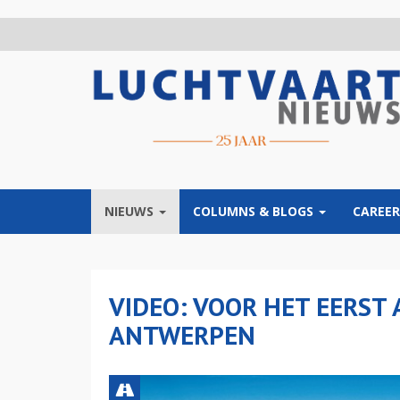
Overslaan
en
naar
de
inhoud
gaan
NIEUWS
COLUMNS & BLOGS
CAREER
VIDEO: VOOR HET EERST
ANTWERPEN