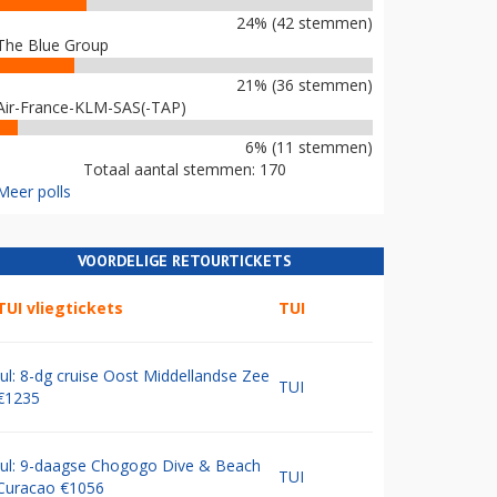
24% (42 stemmen)
The Blue Group
21% (36 stemmen)
Air-France-KLM-SAS(-TAP)
6% (11 stemmen)
Totaal aantal stemmen: 170
Meer polls
VOORDELIGE RETOURTICKETS
TUI vliegtickets
TUI
Jul: 8-dg cruise Oost Middellandse Zee
TUI
€1235
Jul: 9-daagse Chogogo Dive & Beach
TUI
Curacao €1056