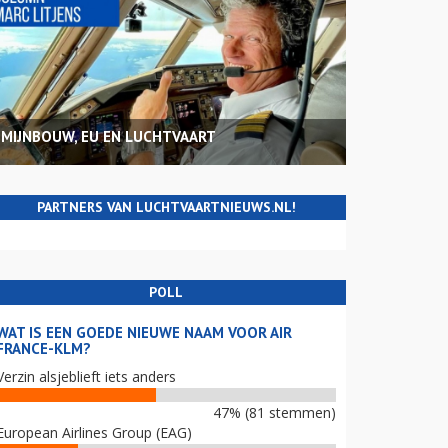
MIJNBOUW, EU EN LUCHTVAART
PARTNERS VAN LUCHTVAARTNIEUWS.NL!
POLL
WAT IS EEN GOEDE NIEUWE NAAM VOOR AIR
FRANCE-KLM?
Verzin alsjeblieft iets anders
47% (81 stemmen)
European Airlines Group (EAG)