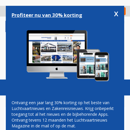
Overslaan
en
x
Digitaal Magazine
Registreer
Check in
naar
Profiteer nu van 30% korting
de
inhoud
gaan
Magazine
Podcasts
Vacatures
Toggl
naviga
Ontvang een jaar lang 30% korting op het beste van
Luchtvaartnieuws en Zakenreisnieuws. Krijg onbeperkt
toegang tot al het nieuws en de bijbehorende Apps.
VLIEGVERKEER OP
Ontvang tevens 12 maanden het Luchtvaartnieuws
FRANKFURT AIRPORT
Magazine in de mail of op de mat.