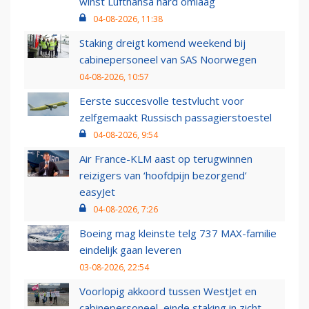
winst Lufthansa hard omlaag
04-08-2026, 11:38
Staking dreigt komend weekend bij
cabinepersoneel van SAS Noorwegen
04-08-2026, 10:57
Eerste succesvolle testvlucht voor
zelfgemaakt Russisch passagierstoestel
04-08-2026, 9:54
Air France-KLM aast op terugwinnen
reizigers van ‘hoofdpijn bezorgend’
easyJet
04-08-2026, 7:26
Boeing mag kleinste telg 737 MAX-familie
eindelijk gaan leveren
03-08-2026, 22:54
Voorlopig akkoord tussen WestJet en
cabinepersoneel, einde staking in zicht