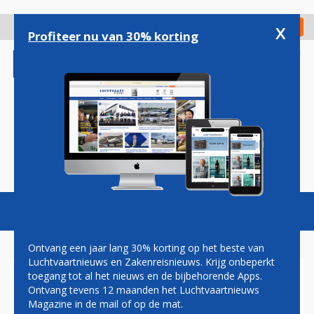
Overslaan
en
x
Digitaal Magazine
Registreer
Check in
naar
Profiteer nu van 30% korting
de
inhoud
gaan
Magazine
Podcasts
Vacatures
Toggl
naviga
Ontvang een jaar lang 30% korting op het beste van
Luchtvaartnieuws en Zakenreisnieuws. Krijg onbeperkt
toegang tot al het nieuws en de bijbehorende Apps.
ZAVENTEM KRUIPT
Ontvang tevens 12 maanden het Luchtvaartnieuws
LANGZAAM UIT DAL
Magazine in de mail of op de mat.