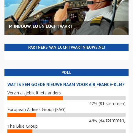
MIJNBOUW, EU EN LUCHTVAART
PARTNERS VAN LUCHTVAARTNIEUWS.NL!
POLL
WAT IS EEN GOEDE NIEUWE NAAM VOOR AIR FRANCE-KLM?
Verzin alsjeblieft iets anders
47% (81 stemmen)
European Airlines Group (EAG)
24% (42 stemmen)
The Blue Group