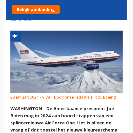
ONE GEEN UITGEMAAKTE
Bekijk aanbieding
ZAAK
23 januari 2021 - 9:38 | Door:
onze redactie
| Foto: Boeing
WASHINGTON - De Amerikaanse president Joe
Biden mag in 2024 aan boord stappen van een
splinternieuwe Air Force One. Het is alleen de
vraag of dat toestel het nieuwe kleurenschema