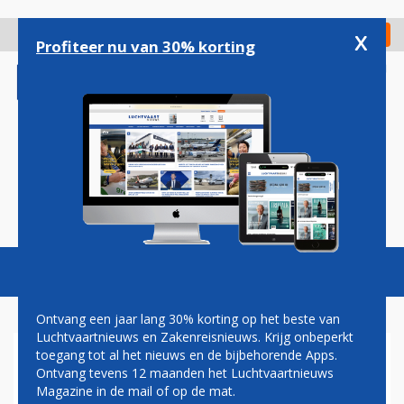
Overslaan
en
x
Digitaal Magazine
Registreer
Check in
naar
Profiteer nu van 30% korting
de
inhoud
gaan
Magazine
Podcasts
Vacatures
Toggl
naviga
Ontvang een jaar lang 30% korting op het beste van
Luchtvaartnieuws en Zakenreisnieuws. Krijg onbeperkt
toegang tot al het nieuws en de bijbehorende Apps.
AANGEPAST
Ontvang tevens 12 maanden het Luchtvaartnieuws
KLEURENSCHEMA AIR FORCE
Magazine in de mail of op de mat.