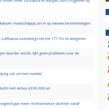
t onder meer Lufthansa en easyJet slots vrijgeven op
ansen: maatschappij zet in op nieuwe bestemmingen
er: Lufthansa overweegt eerste 777-9’s te weigeren
iegen duurder wordt, lijkt geen probleem voor de
ipzig zat vol met munitie'
lucht met Airbus A350-900 uit
 volgend jaar meer rechtstreekse vluchten vanaf