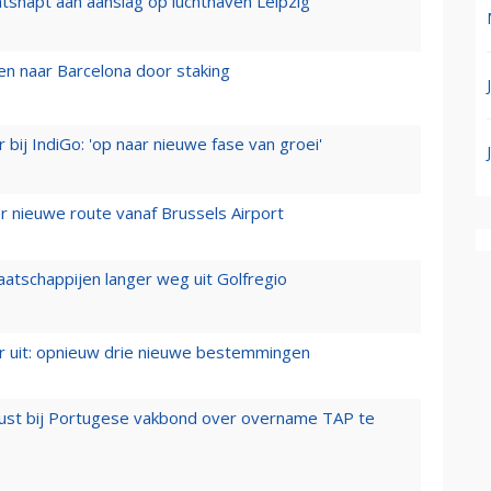
tsnapt aan aanslag op luchthaven Leipzig
n naar Barcelona door staking
 bij IndiGo: 'op naar nieuwe fase van groei'
 nieuwe route vanaf Brussels Airport
aatschappijen langer weg uit Golfregio
er uit: opnieuw drie nieuwe bestemmingen
rust bij Portugese vakbond over overname TAP te