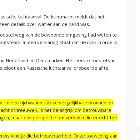
ssische luchtaanval. De luchtmacht meldt dat het
geen details over wat er aan de hand was.
het toestel weg van de bewoonde omgeving had weten te
ingsteam. In een verklaring staat dat de man in orde is
s van Nederland en Denemarken. Het eerste toestel van
 piloot een Russische luchtaanval probeerde af te
r. In een tijd waarin talloze vergelijkbare bronnen en
acht schreeuwen, is het belangrijk om betrouwbare
ngen, maar ook perspectief en verhalen die er echt toe
ieuws vind je die betrouwbaarheid. Onze toewijding aan