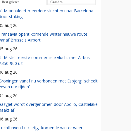
Best gelezen
Crashes
KLM annuleert meerdere vluchten naar Barcelona
door staking
05 aug 26
Transavia opent komende winter nieuwe route
vanaf Brussels Airport
05 aug 26
KLM stelt eerste commerciële vlucht met Airbus
A350-900 uit
06 aug 26
Groningen vanaf nu verbonden met Esbjerg: 'scheelt
zeven uur rijden'
04 aug 26
easyJet wordt overgenomen door Apollo, Castlelake
haakt af
06 aug 26
Luchthaven Luik krijgt komende winter weer