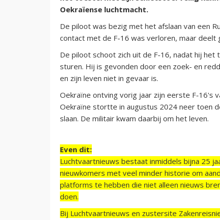
Oekraïense luchtmacht.
De piloot was bezig met het afslaan van een Ru
contact met de F-16 was verloren, maar deelt 
De piloot schoot zich uit de F-16, nadat hij 
sturen. Hij is gevonden door een zoek- en redd
en zijn leven niet in gevaar is.
Oekraïne ontving vorig jaar zijn eerste F-16'
Oekraïne stortte in augustus 2024 neer toen de
slaan. De militair kwam daarbij om het leven.
Even dit:
Luchtvaartnieuws bestaat inmiddels bijna 25 jaa
nieuwkomers met veel minder historie om aand
platforms te hebben die niet alleen nieuws bre
doen.
Bij Luchtvaartnieuws en zustersite Zakenreisn