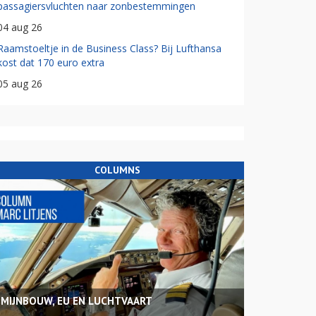
passagiersvluchten naar zonbestemmingen
04 aug 26
Raamstoeltje in de Business Class? Bij Lufthansa
kost dat 170 euro extra
05 aug 26
COLUMNS
MIJNBOUW, EU EN LUCHTVAART