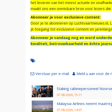
het leveren van het meest actuele en onafhankel
maakt ons een onmisbare bron voor lezers die g
Abonneer je voor exclusieve content:
Door je te abonneren op Luchtvaartnieuws.nl, 
je toegang tot exclusieve content en jarenlang
Abonneer je vandaag nog en word onderde
kwaliteit, betrouwbaarheid en échte journa
Verstuur per e-mail
Meld u aan voor de 
Staking cabinepersoneel Noorse
07-08-2026, 15:11
Malaysia Airlines neemt maatreg
07-08-2026, 14:07