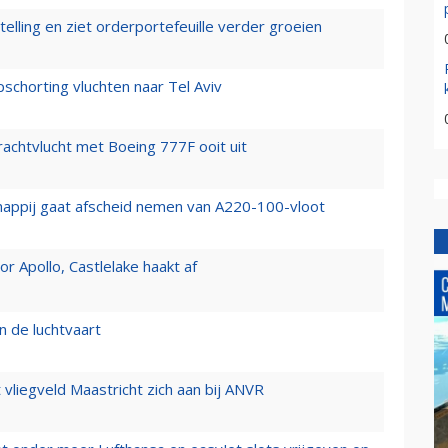
elling en ziet orderportefeuille verder groeien
chorting vluchten naar Tel Aviv
vrachtvlucht met Boeing 777F ooit uit
happij gaat afscheid nemen van A220-100-vloot
 Apollo, Castlelake haakt af
n de luchtvaart
t vliegveld Maastricht zich aan bij ANVR