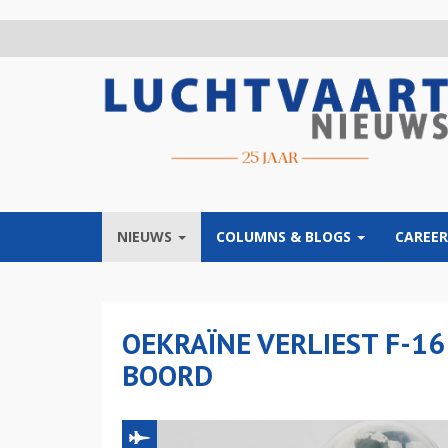
Overslaan
en
naar
de
inhoud
gaan
NIEUWS
COLUMNS & BLOGS
CAREER
OEKRAÏNE VERLIEST F-1
BOORD