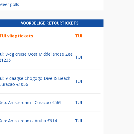
Meer polls
VOORDELIGE RETOURTICKETS
TUI vliegtickets
TUI
Jul: 8-dg cruise Oost Middellandse Zee
TUI
€1235
Jul: 9-daagse Chogogo Dive & Beach
TUI
Curacao €1056
Sep: Amsterdam - Curacao €569
TUI
Sep: Amsterdam - Aruba €614
TUI