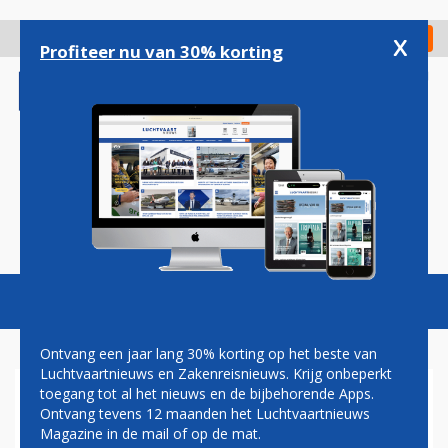
Overslaan
en
x
Digitaal Magazine
Registreer
Check in
naar
Profiteer nu van 30% korting
de
inhoud
gaan
Magazine
Podcasts
Vacatures
Toggl
naviga
Ontvang een jaar lang 30% korting op het beste van
Luchtvaartnieuws en Zakenreisnieuws. Krijg onbeperkt
toegang tot al het nieuws en de bijbehorende Apps.
EX-KLM-TOPMAN GEVRAAGD
Ontvang tevens 12 maanden het Luchtvaartnieuws
OM ORDE OP ZAKEN TE
Magazine in de mail of op de mat.