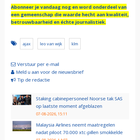
Abonneer je vandaag nog en word onderdeel van
een gemeenschap die waarde hecht aan kwaliteit,
betrouwbaarheid en échte journalistiek.
ajax
leo van wijk
klm
Verstuur per e-mail
Meld u aan voor de nieuwsbrief
Tip de redactie
Staking cabinepersoneel Noorse tak SAS
op laatste moment afgeblazen
07-08-2026, 15:11
Malaysia Airlines neemt maatregelen
nadat piloot 70.000 xtc-pillen smokkelde