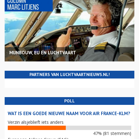
MIJNBOUW, EU EN LUCHTVAART
PARTNERS VAN LUCHTVAARTNIEUWS.NL!
POLL
WAT IS EEN GOEDE NIEUWE NAAM VOOR AIR FRANCE-KLM?
Verzin alsjeblieft iets anders
47% (81 stemmen)