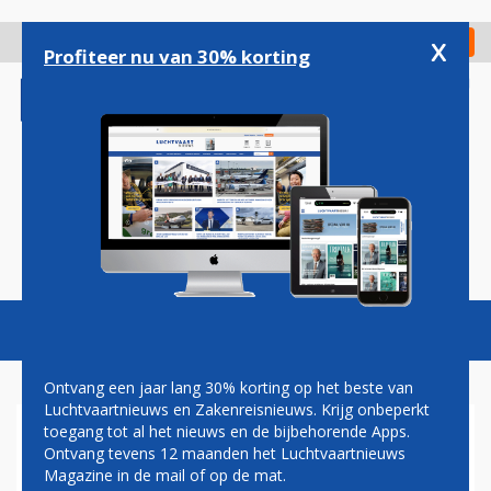
Overslaan
en
x
Digitaal Magazine
Registreer
Check in
naar
Profiteer nu van 30% korting
de
inhoud
gaan
Magazine
Podcasts
Vacatures
Toggl
naviga
Ontvang een jaar lang 30% korting op het beste van
Luchtvaartnieuws en Zakenreisnieuws. Krijg onbeperkt
toegang tot al het nieuws en de bijbehorende Apps.
LARS WAGNER NIEUWE CEO
Ontvang tevens 12 maanden het Luchtvaartnieuws
VAN COMMERCIËLE
Magazine in de mail of op de mat.