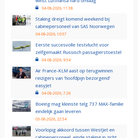
winst Lufthansa hard omlaag
04-08-2026, 11:38
Staking dreigt komend weekend bij
cabinepersoneel van SAS Noorwegen
04-08-2026, 10:57
Eerste succesvolle testvlucht voor
zelfgemaakt Russisch passagierstoestel
04-08-2026, 9:54
Air France-KLM aast op terugwinnen
reizigers van ‘hoofdpijn bezorgend’
easyJet
04-08-2026, 7:26
Boeing mag kleinste telg 737 MAX-familie
eindelijk gaan leveren
03-08-2026, 22:54
Voorlopig akkoord tussen WestJet en
cabinepersoneel, einde staking in zicht