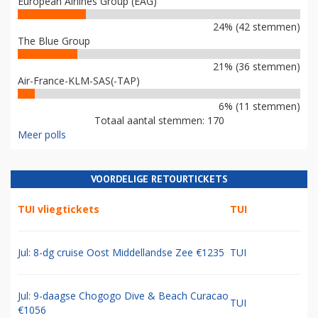
European Airlines Group (EAG)
24% (42 stemmen)
The Blue Group
21% (36 stemmen)
Air-France-KLM-SAS(-TAP)
6% (11 stemmen)
Totaal aantal stemmen: 170
Meer polls
VOORDELIGE RETOURTICKETS
TUI vliegtickets
TUI
Jul: 8-dg cruise Oost Middellandse Zee €1235
TUI
Jul: 9-daagse Chogogo Dive & Beach Curacao
TUI
€1056