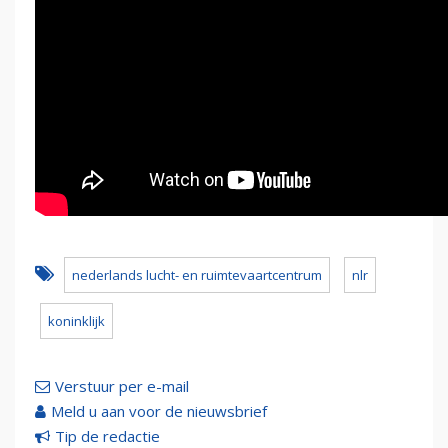
nederlands lucht- en ruimtevaartcentrum
nlr
koninklijk
Verstuur per e-mail
Meld u aan voor de nieuwsbrief
Tip de redactie