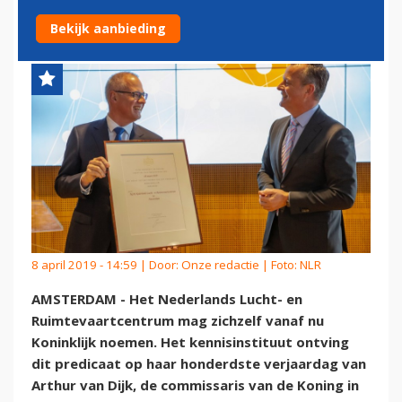
VANAF NU KONINKLIJK
Bekijk aanbieding
8 april 2019 - 14:59 | Door:
Onze redactie
| Foto: NLR
AMSTERDAM - Het Nederlands Lucht- en
Ruimtevaartcentrum mag zichzelf vanaf nu
Koninklijk noemen. Het kennisinstituut ontving
dit predicaat op haar honderdste verjaardag van
Arthur van Dijk, de commissaris van de Koning in