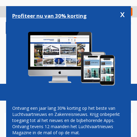
Overslaan
en
x
Digitaal Magazine
Registreer
Check in
naar
Profiteer nu van 30% korting
de
inhoud
gaan
Magazine
Podcasts
Vacatures
Toggl
naviga
Ontvang een jaar lang 30% korting op het beste van
Luchtvaartnieuws en Zakenreisnieuws. Krijg onbeperkt
toegang tot al het nieuws en de bijbehorende Apps.
NEDERLANDS LUCHT- EN
Ontvang tevens 12 maanden het Luchtvaartnieuws
RUIMTEVAARTCENTRUM
Magazine in de mail of op de mat.