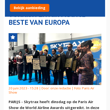
MAATSCHAPPIJ TER WERELD,
Bekijk aanbieding
TURKISH EN AIR FRANCE
BESTE VAN EUROPA
20 juni 2023 - 15:28 | Door:
onze redactie
| Foto: Paris Air
Show
PARIJS - Skytrax heeft dinsdag op de Paris Air
Show de World Airline Awards uitgereikt. In deze