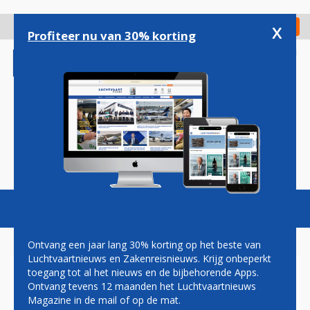
Overslaan
en
x
Digitaal Magazine
Registreer
Check in
naar
Profiteer nu van 30% korting
de
inhoud
gaan
Magazine
Podcasts
Vacatures
Toggl
naviga
Ontvang een jaar lang 30% korting op het beste van
Luchtvaartnieuws en Zakenreisnieuws. Krijg onbeperkt
toegang tot al het nieuws en de bijbehorende Apps.
SKYTRAX: SINGAPORE
Ontvang tevens 12 maanden het Luchtvaartnieuws
AIRLINES BESTE
Magazine in de mail of op de mat.