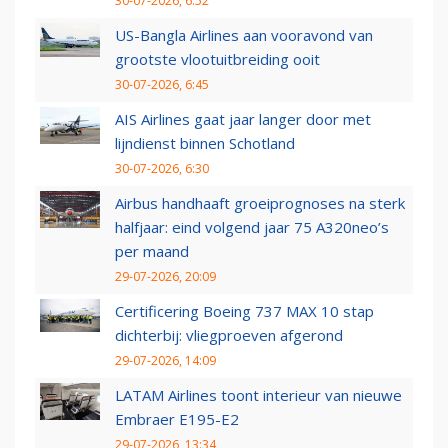
30-07-2026, 6:52
US-Bangla Airlines aan vooravond van
grootste vlootuitbreiding ooit
30-07-2026, 6:45
AIS Airlines gaat jaar langer door met
lijndienst binnen Schotland
30-07-2026, 6:30
Airbus handhaaft groeiprognoses na sterk
halfjaar: eind volgend jaar 75 A320neo’s
per maand
29-07-2026, 20:09
Certificering Boeing 737 MAX 10 stap
dichterbij: vliegproeven afgerond
29-07-2026, 14:09
LATAM Airlines toont interieur van nieuwe
Embraer E195-E2
29-07-2026, 13:34