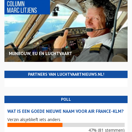
MIJNBOUW, EU EN LUCHTVAART
PARTNERS VAN LUCHTVAARTNIEUWS.NL!
POLL
WAT IS EEN GOEDE NIEUWE NAAM VOOR AIR FRANCE-KLM?
Verzin alsjeblieft iets anders
47% (81 stemmen)