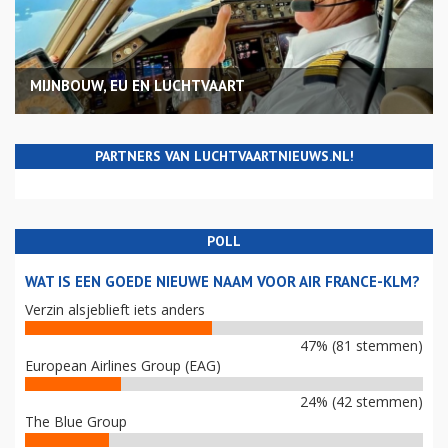
MIJNBOUW, EU EN LUCHTVAART
PARTNERS VAN LUCHTVAARTNIEUWS.NL!
POLL
WAT IS EEN GOEDE NIEUWE NAAM VOOR AIR FRANCE-KLM?
Verzin alsjeblieft iets anders
47% (81 stemmen)
European Airlines Group (EAG)
24% (42 stemmen)
The Blue Group