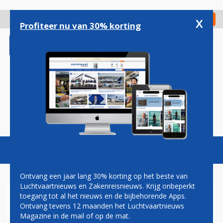
Overslaan
en
x
Digitaal Magazine
Registreer
Check in
naar
Profiteer nu van 30% korting
de
inhoud
gaan
Magazine
Podcasts
Vacatures
Toggl
naviga
Ontvang een jaar lang 30% korting op het beste van
Luchtvaartnieuws en Zakenreisnieuws. Krijg onbeperkt
toegang tot al het nieuws en de bijbehorende Apps.
AIR FRANCE
Ontvang tevens 12 maanden het Luchtvaartnieuws
Magazine in de mail of op de mat.