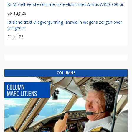
KLM stelt eerste commerciële vlucht met Airbus A350-900 uit
06 aug 26
Rusland trekt vliegvergunning Izhavia in wegens zorgen over
veiligheid
31 jul 26
COLUMNS