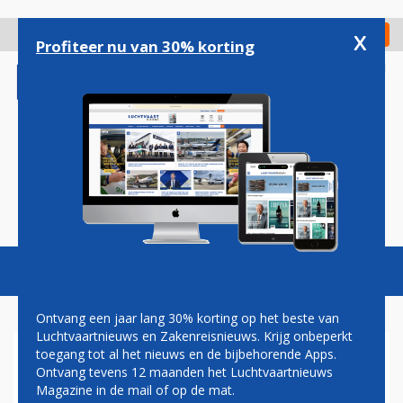
Overslaan
en
x
Digitaal Magazine
Registreer
Check in
naar
Profiteer nu van 30% korting
de
inhoud
gaan
Magazine
Podcasts
Vacatures
Toggl
naviga
Ontvang een jaar lang 30% korting op het beste van
Luchtvaartnieuws en Zakenreisnieuws. Krijg onbeperkt
toegang tot al het nieuws en de bijbehorende Apps.
CS100
Ontvang tevens 12 maanden het Luchtvaartnieuws
Magazine in de mail of op de mat.