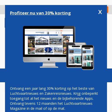
Overslaan
en
x
Digitaal Magazine
Registreer
Check in
naar
Profiteer nu van 30% korting
de
inhoud
gaan
Magazine
Podcasts
Vacatures
Toggl
naviga
Ontvang een jaar lang 30% korting op het beste van
Luchtvaartnieuws en Zakenreisnieuws. Krijg onbeperkt
toegang tot al het nieuws en de bijbehorende Apps.
HARBERS
Ontvang tevens 12 maanden het Luchtvaartnieuws
Magazine in de mail of op de mat.