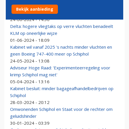
IATA dreigt Nederland weer met stappen: 'Wat is nou
Bekijk aanbieding
precies het Schiphol-probleem?'
24-06-2024 - 14:30
Delta: hogere vliegtaks op verre vluchten benadeelt
KLM op oneerlijke wijze
01-06-2024 - 18:09
Kabinet wil vanaf 2025 's nachts minder vluchten en
geen Boeing 747-400 meer op Schiphol
24-05-2024 - 13:08
Adviseur Hoge Raad: 'Experimenteerregeling voor
krimp Schiphol mag niet'
05-04-2024 - 13:16
Kabinet besluit: minder bagageafhandelbedrijven op
Schiphol
28-03-2024 - 20:12
Omwonenden Schiphol en Staat voor de rechter om
geluidshinder
30-01-2024 - 03:39