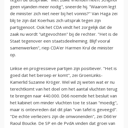
geen vijanden meer nodig", sneerde hij. "Waarom legt
de minister zich niet neer bij het vonnis?" Van Haga zei
blij te zijn dat Koerhuis zich uitsprak tegen zijn
partijgenoot. Ook het CDA vindt het zorgelijk dat de
zaak nu wordt "uitgevochten" bij de rechter. "Het is de
Staat tegenover een staatsdeelneming. Blijf vooral
samenwerken", riep CDA'er Harmen Krul de minister
op.
Linkse en progressieve partijen zijn positiever. "Het is
goed dat het beroep er komt", zei GroenLinks-
Kamerlid Suzanne Kröger. Wel wil zij weten wat er nu
terechtkomt van het doel om het aantal vluchten terug
te brengen naar 440.000. D66 noemde het besluit van
het kabinet om minder vluchten toe te staan "moedig",
maar is ontevreden dat dit plan "van tafel is geveegd".
"De echte verliezers zijn de omwonenden", zei D66'er
Raoul Boucke. De SP en de PvdA vinden dat groei van