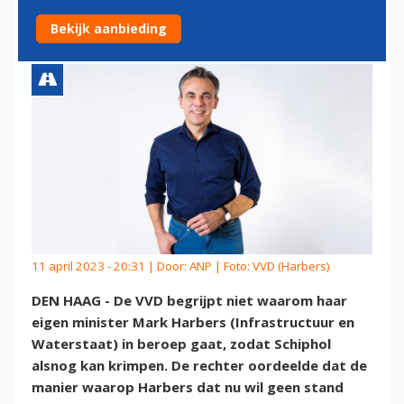
OM SCHIPHOLKRIMP
Bekijk aanbieding
11 april 2023 - 20:31 | Door:
ANP
| Foto: VVD (Harbers)
DEN HAAG - De VVD begrijpt niet waarom haar
eigen minister Mark Harbers (Infrastructuur en
Waterstaat) in beroep gaat, zodat Schiphol
alsnog kan krimpen. De rechter oordeelde dat de
manier waarop Harbers dat nu wil geen stand