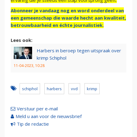
ervaring die je steeds een stap voorsprong geeft.
Abonneer je vandaag nog en word onderdeel van
een gemeenschap die waarde hecht aan kwaliteit,
betrouwbaarheid en échte journalistiek.
Lees ook:
Harbers in beroep tegen uitspraak over
krimp Schiphol
11-04-2023, 10:28
schiphol
harbers
vvd
krimp
Verstuur per e-mail
Meld u aan voor de nieuwsbrief
Tip de redactie