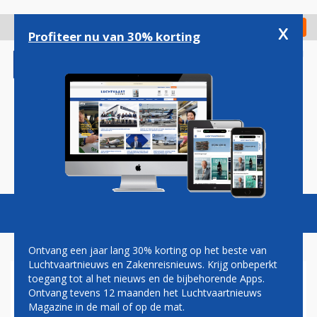
Overslaan
en
x
Digitaal Magazine
Registreer
Check in
naar
Profiteer nu van 30% korting
de
inhoud
gaan
Magazine
Podcasts
Vacatures
Toggl
naviga
Ontvang een jaar lang 30% korting op het beste van
Luchtvaartnieuws en Zakenreisnieuws. Krijg onbeperkt
toegang tot al het nieuws en de bijbehorende Apps.
VVD VERBAASD DAT EIGEN
Ontvang tevens 12 maanden het Luchtvaartnieuws
MINISTER IN BEROEP GAAT
Magazine in de mail of op de mat.