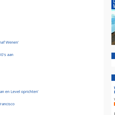
anaf Wenen'
30's aan
n en Level oprichten’
Francisco