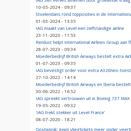
IAG ziet verlies afnemen door groeiende vraag n
10-05-2024 - 09:37
Stoelendans rond topposities in de Internationa
01-03-2024 - 13:35
IAG maakt van Level een zelfstandige airline
23-11-2023 - 11:53
Reislust helpt International Airlines Group aan f
28-07-2023 - 09:34
Moederbedrijf British Airways bestelt extra Ai
01-07-2023 - 09:35
IAG bevestigt order voor extra A320neo-toest
27-10-2022 - 14:14
Moederbedrijf British Airways en Iberia bestelt
30-06-2022 - 16:52
IAG spreekt vertrouwen uit in Boeing 737 MAX
19-05-2022 - 09:32
'IAG trekt stekker uit Level France'
08-07-2020 - 18:21
Oostenrijk: geen vliegtickets meer onder veert