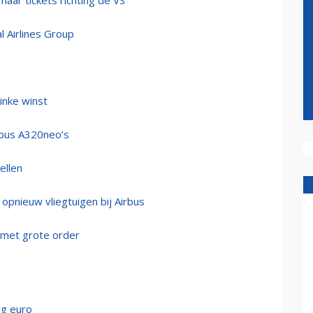
aar tickets richting de VS
l Airlines Group
linke winst
rbus A320neo’s
ellen
 opnieuw vliegtuigen bij Airbus
 met grote order
ig euro