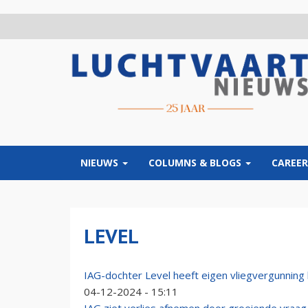
Overslaan
en
naar
de
inhoud
gaan
NIEUWS
COLUMNS & BLOGS
CAREER
LEVEL
IAG-dochter Level heeft eigen vliegvergunning
04-12-2024 - 15:11