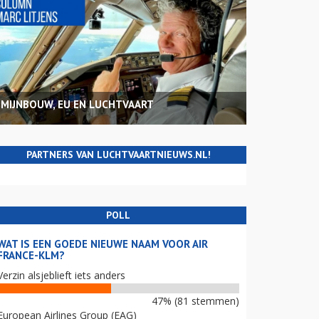
MIJNBOUW, EU EN LUCHTVAART
PARTNERS VAN LUCHTVAARTNIEUWS.NL!
POLL
WAT IS EEN GOEDE NIEUWE NAAM VOOR AIR
FRANCE-KLM?
Verzin alsjeblieft iets anders
47% (81 stemmen)
European Airlines Group (EAG)