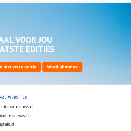
AAL VOOR JOU
ATSTE EDITIES
e nieuwste editie
Word abonnee
NZE WEBSITES
chtvaartnieuws.nl
kenreisnieuws.nl
iptalk.nl