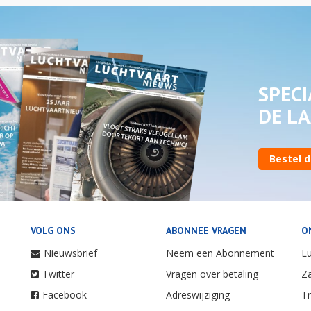
SPECI
DE LA
Bestel d
VOLG ONS
ABONNEE VRAGEN
O
Nieuwsbrief
Neem een Abonnement
Lu
Twitter
Vragen over betaling
Za
Facebook
Adreswijziging
Tr