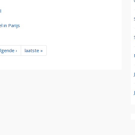
l
 in Parijs
lgende ›
laatste »