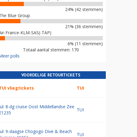
24% (42 stemmen)
The Blue Group
21% (36 stemmen)
Air-France-KLM-SAS(-TAP)
6% (11 stemmen)
Totaal aantal stemmen: 170
Meer polls
VOORDELIGE RETOURTICKETS
TUI vliegtickets
TUI
Jul: 8-dg cruise Oost Middellandse Zee
TUI
€1235
Jul: 9-daagse Chogogo Dive & Beach
TUI