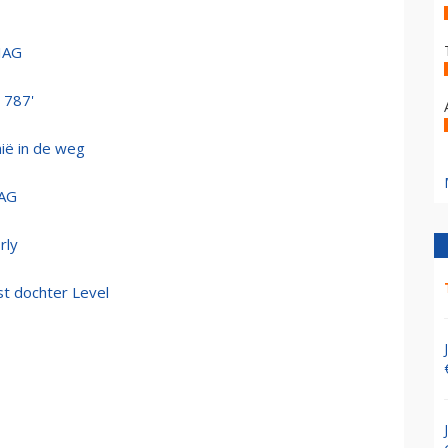
IAG
 787'
nië in de weg
IAG
rly
st dochter Level