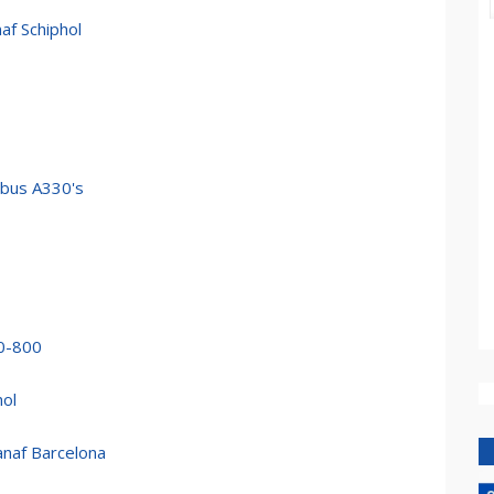
af Schiphol
rbus A330's
30-800
hol
anaf Barcelona