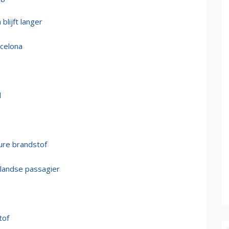
blijft langer
rcelona
l
ure brandstof
rlandse passagier
tof