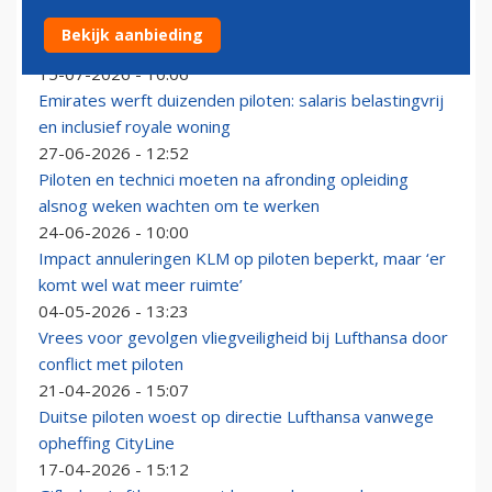
KLM-piloot naar Texas om vliegers op te leiden voor
Bekijk aanbieding
gevechtsvliegtuigen
15-07-2026 - 10:06
Emirates werft duizenden piloten: salaris belastingvrij
en inclusief royale woning
27-06-2026 - 12:52
Piloten en technici moeten na afronding opleiding
alsnog weken wachten om te werken
24-06-2026 - 10:00
Impact annuleringen KLM op piloten beperkt, maar ‘er
komt wel wat meer ruimte’
04-05-2026 - 13:23
Vrees voor gevolgen vliegveiligheid bij Lufthansa door
conflict met piloten
21-04-2026 - 15:07
Duitse piloten woest op directie Lufthansa vanwege
opheffing CityLine
17-04-2026 - 15:12