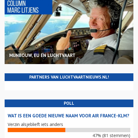
MIJNBOUW, EU EN LUCHTVAART
PARTNERS VAN LUCHTVAARTNIEUWS.NL!
POLL
WAT IS EEN GOEDE NIEUWE NAAM VOOR AIR FRANCE-KLM?
Verzin alsjeblieft iets anders
47% (81 stemmen)