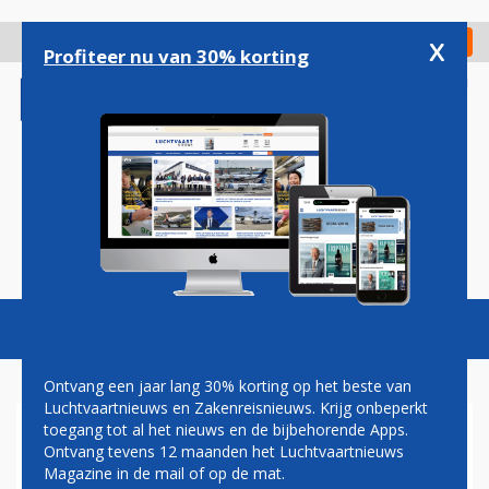
Overslaan
en
x
Digitaal Magazine
Registreer
Check in
naar
Profiteer nu van 30% korting
de
inhoud
gaan
Magazine
Podcasts
Vacatures
Toggl
naviga
Ontvang een jaar lang 30% korting op het beste van
Luchtvaartnieuws en Zakenreisnieuws. Krijg onbeperkt
toegang tot al het nieuws en de bijbehorende Apps.
PILOTEN
Ontvang tevens 12 maanden het Luchtvaartnieuws
Magazine in de mail of op de mat.