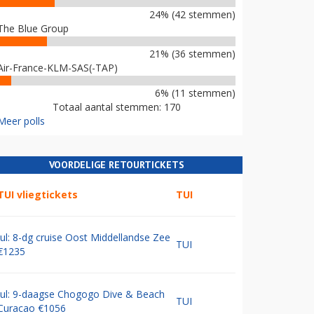
24% (42 stemmen)
The Blue Group
21% (36 stemmen)
Air-France-KLM-SAS(-TAP)
6% (11 stemmen)
Totaal aantal stemmen: 170
Meer polls
VOORDELIGE RETOURTICKETS
TUI vliegtickets
TUI
Jul: 8-dg cruise Oost Middellandse Zee
TUI
€1235
Jul: 9-daagse Chogogo Dive & Beach
TUI
Curacao €1056