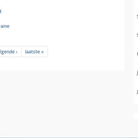
d
raïne
lgende ›
laatste »