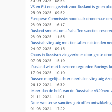
30-09-2025 - 08:54
VS en EU eensgezind: voor Rusland is geen plaa
25-09-2025 - 09:52
Europese Commissie: noodzaak dronemuur om v
23-09-2025 - 16:17
Rusland smeekt om afschaffen sancties reserv
23-09-2025 - 11:55
Russisch vliegtuig met tientallen inzittenden n
24-07-2025 - 09:15
Chaos in Russisch vliegverkeer door grote dro
07-05-2025 - 15:19
'Rusland wil met bevroren tegoeden Boeings k
17-04-2025 - 10:10
Russen mogelijk achter neerhalen vliegtuig Azer
26-12-2024 - 16:32
'Meer dan de helft van de Russische A320neo-v
21-11-2024 - 14:01
Door westerse sancties getroffen ontwikkelin
01-03-2024 - 17:22