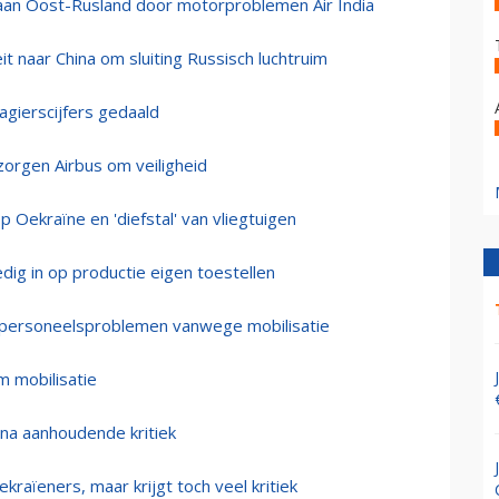
aan Oost-Rusland door motorproblemen Air India
it naar China om sluiting Russisch luchtruim
sagierscijfers gedaald
zorgen Airbus om veiligheid
p Oekraïne en 'diefstal' van vliegtuigen
dig in op productie eigen toestellen
n personeelsproblemen vanwege mobilisatie
m mobilisatie
d na aanhoudende kritiek
ekraïeners, maar krijgt toch veel kritiek