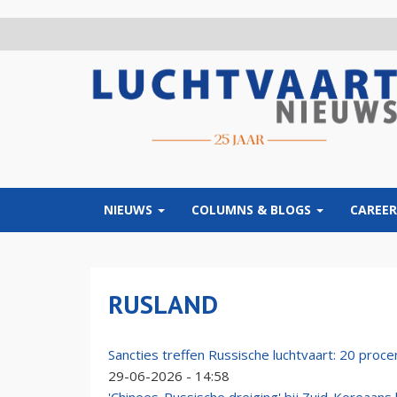
Overslaan
en
naar
de
inhoud
gaan
NIEUWS
COLUMNS & BLOGS
CAREER
RUSLAND
Sancties treffen Russische luchtvaart: 20 proc
29-06-2026 - 14:58