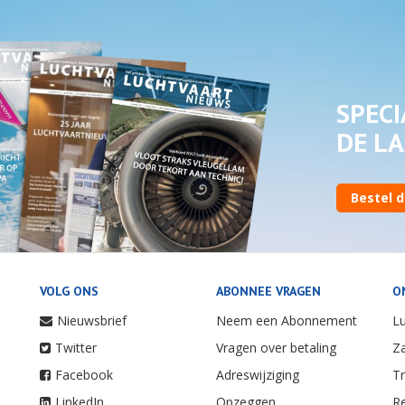
SPECI
DE LA
Bestel d
VOLG ONS
ABONNEE VRAGEN
O
Nieuwsbrief
Neem een Abonnement
Lu
Twitter
Vragen over betaling
Za
Facebook
Adreswijziging
Tr
LinkedIn
Opzeggen
Re