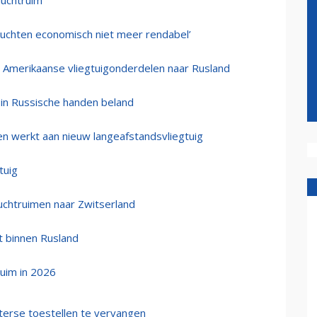
luchtruim
Vluchten economisch niet meer rendabel’
n Amerikaanse vliegtuigonderdelen naar Rusland
 in Russische handen beland
en werkt aan nieuw langeafstandsvliegtuig
tuig
uchtruimen naar Zwitserland
ht binnen Rusland
ruim in 2026
erse toestellen te vervangen