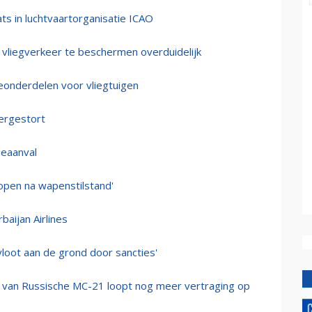
ts in luchtvaartorganisatie ICAO
liegverkeer te beschermen overduidelijk
eonderdelen voor vliegtuigen
eergestort
neaanval
open na wapenstilstand'
baijan Airlines
loot aan de grond door sancties'
g van Russische MC-21 loopt nog meer vertraging op