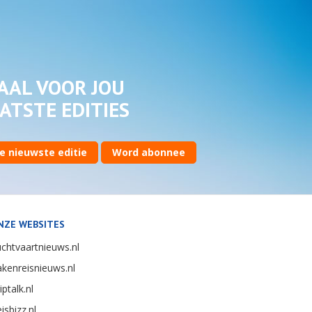
AAL VOOR JOU
ATSTE EDITIES
e nieuwste editie
Word abonnee
NZE WEBSITES
chtvaartnieuws.nl
kenreisnieuws.nl
iptalk.nl
isbizz.nl