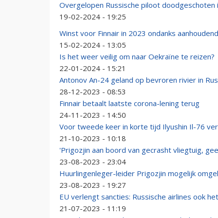
Overgelopen Russische piloot doodgeschoten i
19-02-2024 - 19:25
Winst voor Finnair in 2023 ondanks aanhoudende
15-02-2024 - 13:05
Is het weer veilig om naar Oekraïne te reizen?
22-01-2024 - 15:21
Antonov An-24 geland op bevroren rivier in Rus
28-12-2023 - 08:53
Finnair betaalt laatste corona-lening terug
24-11-2023 - 14:50
Voor tweede keer in korte tijd Ilyushin Il-76 ve
21-10-2023 - 10:18
'Prigozjin aan boord van gecrasht vliegtuig, g
23-08-2023 - 23:04
Huurlingenleger-leider Prigozjin mogelijk omge
23-08-2023 - 19:27
EU verlengt sancties: Russische airlines ook h
21-07-2023 - 11:19