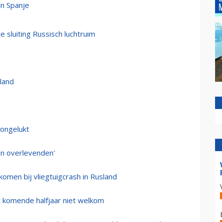
n Spanje
 sluiting Russisch luchtruim
land
rongelukt
een overlevenden'
komen bij vliegtuigcrash in Rusland
et komende halfjaar niet welkom