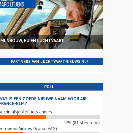
MIJNBOUW, EU EN LUCHTVAART
PARTNERS VAN LUCHTVAARTNIEUWS.NL!
POLL
WAT IS EEN GOEDE NIEUWE NAAM VOOR AIR
FRANCE-KLM?
Verzin alsjeblieft iets anders
47% (81 stemmen)
European Airlines Group (EAG)