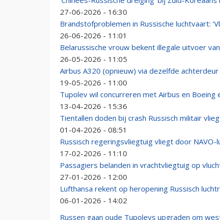
'Chinees-Russische dreiging' bij Zuid-Koreaans 
27-06-2026 - 16:30
Brandstofproblemen in Russische luchtvaart: ‘
26-06-2026 - 11:01
Belarussische vrouw bekent illegale uitvoer va
26-05-2026 - 11:05
Airbus A320 (opnieuw) via dezelfde achterdeur
19-05-2026 - 11:00
Tupolev wil concurreren met Airbus en Boeing 
13-04-2026 - 15:36
Tientallen doden bij crash Russisch militair vlieg
01-04-2026 - 08:51
Russisch regeringsvliegtuig vliegt door NAVO-l
17-02-2026 - 11:10
Passagiers belanden in vrachtvliegtuig op vluc
27-01-2026 - 12:00
Lufthansa rekent op heropening Russisch lucht
06-01-2026 - 14:02
Russen gaan oude Tupolevs upgraden om west