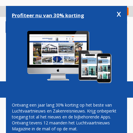
Overslaan
en
x
Digitaal Magazine
Registreer
Check in
naar
Profiteer nu van 30% korting
de
inhoud
gaan
Magazine
Podcasts
Vacatures
Toggl
naviga
Ontvang een jaar lang 30% korting op het beste van
Luchtvaartnieuws en Zakenreisnieuws. Krijg onbeperkt
toegang tot al het nieuws en de bijbehorende Apps.
VERTRAGING
Ontvang tevens 12 maanden het Luchtvaartnieuws
Magazine in de mail of op de mat.