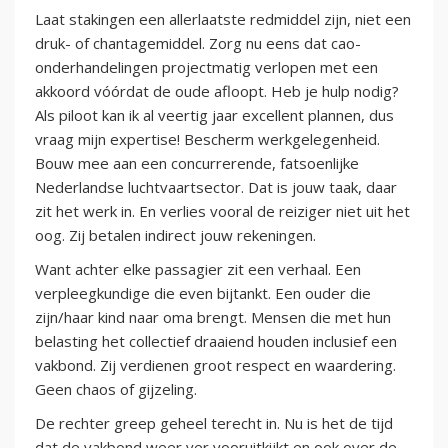
Laat stakingen een allerlaatste redmiddel zijn, niet een
druk- of chantagemiddel. Zorg nu eens dat cao-
onderhandelingen projectmatig verlopen met een
akkoord vóórdat de oude afloopt. Heb je hulp nodig?
Als piloot kan ik al veertig jaar excellent plannen, dus
vraag mijn expertise! Bescherm werkgelegenheid.
Bouw mee aan een concurrerende, fatsoenlijke
Nederlandse luchtvaartsector. Dat is jouw taak, daar
zit het werk in. En verlies vooral de reiziger niet uit het
oog. Zij betalen indirect jouw rekeningen.
Want achter elke passagier zit een verhaal. Een
verpleegkundige die even bijtankt. Een ouder die
zijn/haar kind naar oma brengt. Mensen die met hun
belasting het collectief draaiend houden inclusief een
vakbond. Zij verdienen groot respect en waardering.
Geen chaos of gijzeling.
De rechter greep geheel terecht in. Nu is het de tijd
dat de vakbond weer ver vooruitkijkt en ook over de