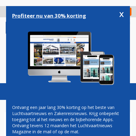
Overslaan
en
x
Digitaal Magazine
Registreer
Check in
naar
Profiteer nu van 30% korting
de
inhoud
gaan
Magazine
Podcasts
Vacatures
Toggl
naviga
Ontvang een jaar lang 30% korting op het beste van
Luchtvaartnieuws en Zakenreisnieuws. Krijg onbeperkt
toegang tot al het nieuws en de bijbehorende Apps.
FNV EN CNV BLIJVEN
Ontvang tevens 12 maanden het Luchtvaartnieuws
INTERNATIONAAL BLIND
Magazine in de mail of op de mat.