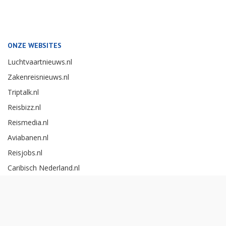
ONZE WEBSITES
Luchtvaartnieuws.nl
Zakenreisnieuws.nl
Triptalk.nl
Reisbizz.nl
Reismedia.nl
Aviabanen.nl
Reisjobs.nl
Caribisch Nederland.nl
Careerexperience.nl
Zakenreisawards.nl