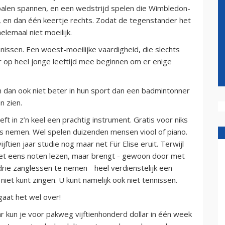
npalen spannen, en een wedstrijd spelen die Wimbledon-
, en dan één keertje rechts. Zodat de tegenstander het
elemaal niet moeilijk.
ssen. Een woest-moeilijke vaardigheid, die slechts
r op heel jonge leeftijd mee beginnen om er enige
 dan ook niet beter in hun sport dan een badmintonner
n zien.
t in z’n keel een prachtig instrument. Gratis voor niks
s nemen. Wel spelen duizenden mensen viool of piano.
jftien jaar studie nog maar net Für Elise eruit. Terwijl
niet eens noten lezen, maar brengt - gewoon door met
rie zanglessen te nemen - heel verdienstelijk een
niet kunt zingen. U kunt namelijk ook niet tennissen.
gaat het wel over!
aar kun je voor pakweg vijftienhonderd dollar in één week