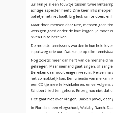
uur kun je al een touwtje tussen twee lantaar
achtige aspecten heeft. Drie keer links meppen
balletje nèt niet haalt. Erg leuk om te doen, en h
Maar doen mensen dat? Nee, mensen gaan tènni
weinigen goed onder de knie krijgen. Je moet e
niveau in te bereiken.
De meeste tennissers worden in hun hele leven
in pakweg drie uur. Dat kun je op elke tennisbaa
Nog zoiets: meer dan helft van de mensheid heef
gekregen. Maar niemand gaat zingen, of zangle
Bereiken daar nooit enige niveau in. Persen na vi
het zo makkelijk kan. Een vriendin van me kan 
een CD'tje mee te kwinkeleren, en vervolgens d
Schubert-lied ten gehore. En zeg nou niet dat u 
Het gaat niet over vliegen, Bakker! Jawel, daar 
In Florida is een vliegschool, Wallaby Ranch. D