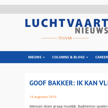
Overslaan
en
naar
de
inhoud
gaan
NIEUWS
COLUMNS & BLOGS
CAREER
GOOF BAKKER: IK KAN VL
14 augustus 2010
Mensen doen graag moeilijk. Badminton spelen k