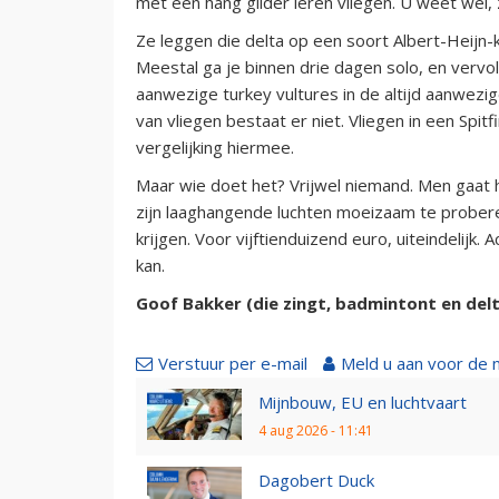
met een hang glider leren vliegen. U weet wel,
Ze leggen die delta op een soort Albert-Heijn-ka
Meestal ga je binnen drie dagen solo, en vervol
aanwezige turkey vultures in de altijd aanwez
van vliegen bestaat er niet. Vliegen in een Spitf
vergelijking hiermee.
Maar wie doet het? Vrijwel niemand. Men gaat h
zijn laaghangende luchten moeizaam te prober
krijgen. Voor vijftienduizend euro, uiteindelijk.
kan.
Goof Bakker (die zingt, badmintont en delt
Verstuur per e-mail
Meld u aan voor de 
Mijnbouw, EU en luchtvaart
4 aug 2026 - 11:41
Dagobert Duck