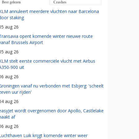
Best gelezen
Crashes
KLM annuleert meerdere vluchten naar Barcelona
door staking
05 aug 26
Transavia opent komende winter nieuwe route
vanaf Brussels Airport
05 aug 26
KLM stelt eerste commerciële vlucht met Airbus
A350-900 uit
06 aug 26
Groningen vanaf nu verbonden met Esbjerg: 'scheelt
zeven uur rijden'
04 aug 26
easyJet wordt overgenomen door Apollo, Castlelake
haakt af
06 aug 26
Luchthaven Luik krijgt komende winter weer