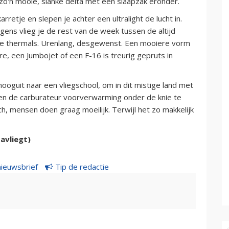
 zo'n mooie, slanke delta met een slaapzak eronder.
rretje en slepen je achter een ultralight de lucht in.
gens vlieg je de rest van de week tussen de altijd
ige thermals. Urenlang, desgewenst. Een mooiere vorm
ire, een Jumbojet of een F-16 is treurig gepruts in
ooguit naar een vliegschool, om in dit mistige land met
en de carburateur voorverwarming onder de knie te
 Ach, mensen doen graag moeilijk. Terwijl het zo makkelijk
avliegt)
nieuwsbrief
Tip de redactie