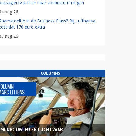
passagiersvluchten naar zonbestemmingen
04 aug 26
Raamstoeltje in de Business Class? Bij Lufthansa
kost dat 170 euro extra
05 aug 26
COLUMNS
MIJNBOUW, EU EN LUCHTVAART