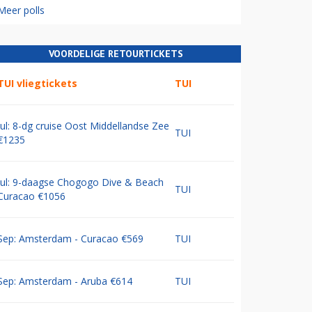
Meer polls
VOORDELIGE RETOURTICKETS
TUI vliegtickets
TUI
Jul: 8-dg cruise Oost Middellandse Zee
TUI
€1235
Jul: 9-daagse Chogogo Dive & Beach
TUI
Curacao €1056
Sep: Amsterdam - Curacao €569
TUI
Sep: Amsterdam - Aruba €614
TUI