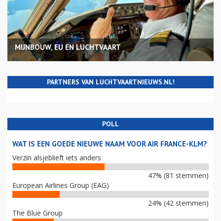
MIJNBOUW, EU EN LUCHTVAART
PARTNERS VAN LUCHTVAARTNIEUWS.NL!
POLL
WAT IS EEN GOEDE NIEUWE NAAM VOOR AIR FRANCE-KLM?
Verzin alsjeblieft iets anders
47% (81 stemmen)
European Airlines Group (EAG)
24% (42 stemmen)
The Blue Group