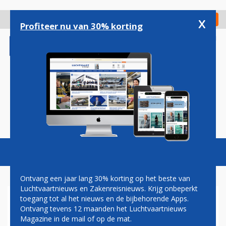
Overslaan
en
x
Digitaal Magazine
Registreer
Check in
naar
Profiteer nu van 30% korting
de
inhoud
gaan
Magazine
Podcasts
Vacatures
Toggl
naviga
Ontvang een jaar lang 30% korting op het beste van
Luchtvaartnieuws en Zakenreisnieuws. Krijg onbeperkt
toegang tot al het nieuws en de bijbehorende Apps.
JAN COCHERET: DILEMMA'S
Ontvang tevens 12 maanden het Luchtvaartnieuws
Magazine in de mail of op de mat.