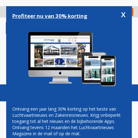
Overslaan
en
x
Digitaal Magazine
Registreer
Check in
naar
Profiteer nu van 30% korting
de
inhoud
gaan
Magazine
Podcasts
Vacatures
Toggl
naviga
Ontvang een jaar lang 30% korting op het beste van
Luchtvaartnieuws en Zakenreisnieuws. Krijg onbeperkt
toegang tot al het nieuws en de bijbehorende Apps.
JAN COCHERET: IK WIL ALLES
Ontvang tevens 12 maanden het Luchtvaartnieuws
Magazine in de mail of op de mat.