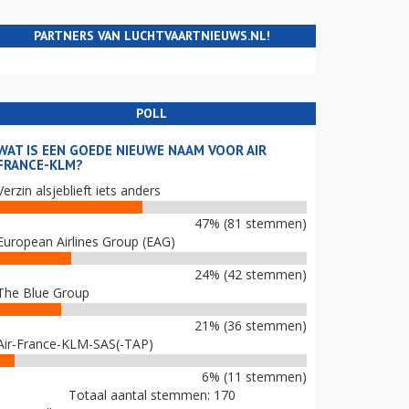
PARTNERS VAN LUCHTVAARTNIEUWS.NL!
POLL
WAT IS EEN GOEDE NIEUWE NAAM VOOR AIR
FRANCE-KLM?
Verzin alsjeblieft iets anders
47% (81 stemmen)
European Airlines Group (EAG)
24% (42 stemmen)
The Blue Group
21% (36 stemmen)
Air-France-KLM-SAS(-TAP)
6% (11 stemmen)
Totaal aantal stemmen: 170