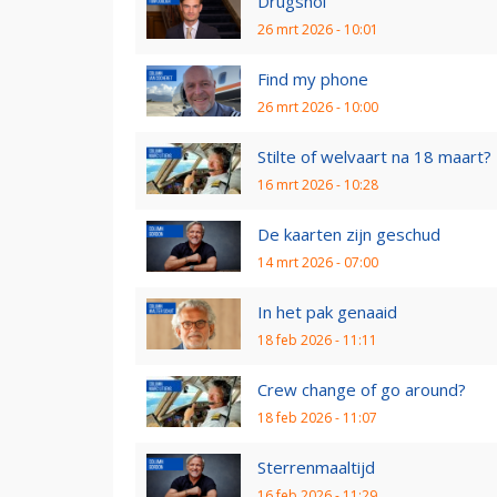
Drugshol
26 mrt 2026 - 10:01
Find my phone
26 mrt 2026 - 10:00
Stilte of welvaart na 18 maart?
16 mrt 2026 - 10:28
De kaarten zijn geschud
14 mrt 2026 - 07:00
In het pak genaaid
18 feb 2026 - 11:11
Crew change of go around?
18 feb 2026 - 11:07
Sterrenmaaltijd
16 feb 2026 - 11:29