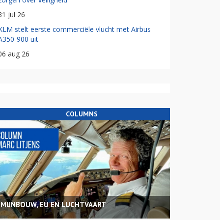
31 jul 26
KLM stelt eerste commerciële vlucht met Airbus
A350-900 uit
06 aug 26
COLUMNS
MIJNBOUW, EU EN LUCHTVAART