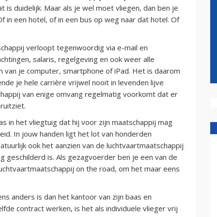
at is duidelijk. Maar als je wel moet vliegen, dan ben je
 Of in een hotel, of in een bus op weg naar dat hotel. Of
schappij verloopt tegenwoordig via e-mail en
htingen, salaris, regelgeving en ook weer alle
m van je computer, smartphone of iPad. Het is daarom
nde je hele carrière vrijwel nooit in levenden lijve
schappij van enige omvang regelmatig voorkomt dat er
uitziet.
 in het vliegtuig dat hij voor zijn maatschappij mag
id. In jouw handen ligt het lot van honderden
atuurlijk ook het aanzien van de luchtvaartmaatschappij
ig geschilderd is. Als gezagvoerder ben je een van de
luchtvaartmaatschappij on the road, om het maar eens
ens anders is dan het kantoor van zijn baas en
de contract werken, is het als individuele vlieger vrij