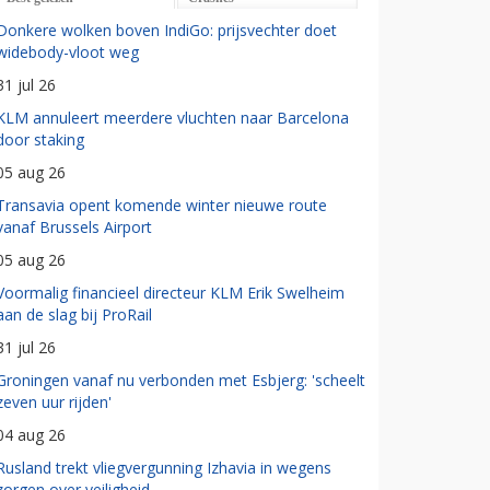
Donkere wolken boven IndiGo: prijsvechter doet
widebody-vloot weg
31 jul 26
KLM annuleert meerdere vluchten naar Barcelona
door staking
05 aug 26
Transavia opent komende winter nieuwe route
vanaf Brussels Airport
05 aug 26
Voormalig financieel directeur KLM Erik Swelheim
aan de slag bij ProRail
31 jul 26
Groningen vanaf nu verbonden met Esbjerg: 'scheelt
zeven uur rijden'
04 aug 26
Rusland trekt vliegvergunning Izhavia in wegens
zorgen over veiligheid