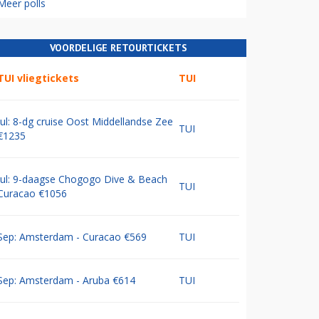
Meer polls
VOORDELIGE RETOURTICKETS
TUI vliegtickets
TUI
Jul: 8-dg cruise Oost Middellandse Zee
TUI
€1235
Jul: 9-daagse Chogogo Dive & Beach
TUI
Curacao €1056
Sep: Amsterdam - Curacao €569
TUI
Sep: Amsterdam - Aruba €614
TUI