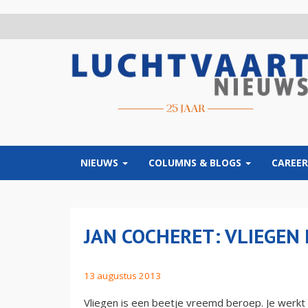
Overslaan
en
naar
de
inhoud
gaan
NIEUWS
COLUMNS & BLOGS
CAREER
JAN COCHERET: VLIEGEN
13 augustus 2013
Vliegen is een beetje vreemd beroep. Je werkt b