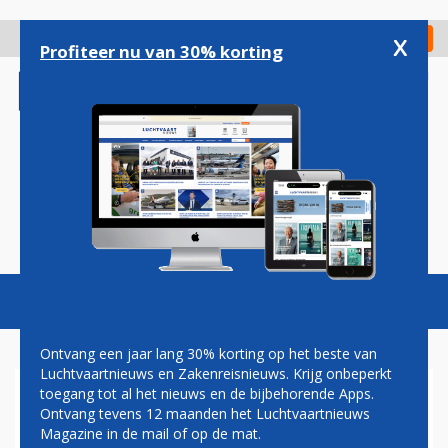
Overslaan
en
x
Digitaal Magazine
Registreer
Check in
naar
Profiteer nu van 30% korting
de
inhoud
gaan
Magazine
Podcasts
Vacatures
Toggl
naviga
Ontvang een jaar lang 30% korting op het beste van
Luchtvaartnieuws en Zakenreisnieuws. Krijg onbeperkt
toegang tot al het nieuws en de bijbehorende Apps.
JOHN JANSEN: DE TERING
Ontvang tevens 12 maanden het Luchtvaartnieuws
NAAR DE NERING ZETTEN
Magazine in de mail of op de mat.