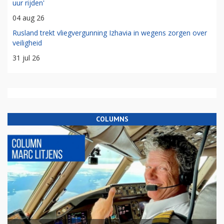
uur rijden'
04 aug 26
Rusland trekt vliegvergunning Izhavia in wegens zorgen over
veiligheid
31 jul 26
COLUMNS