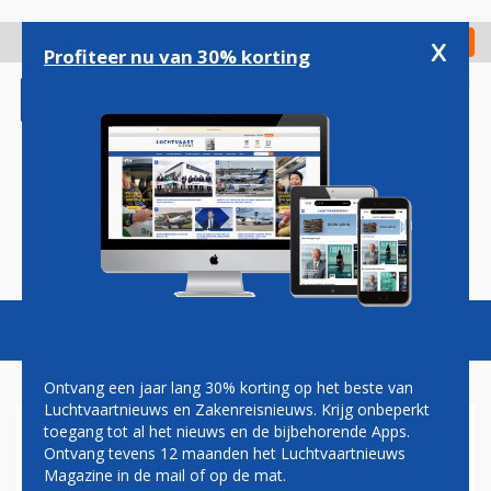
Overslaan
en
x
Digitaal Magazine
Registreer
Check in
naar
Profiteer nu van 30% korting
de
inhoud
gaan
Magazine
Podcasts
Vacatures
Toggl
naviga
Ontvang een jaar lang 30% korting op het beste van
Luchtvaartnieuws en Zakenreisnieuws. Krijg onbeperkt
toegang tot al het nieuws en de bijbehorende Apps.
JOHN JANSEN: VESTZAK,
Ontvang tevens 12 maanden het Luchtvaartnieuws
BROEKZAK
Magazine in de mail of op de mat.