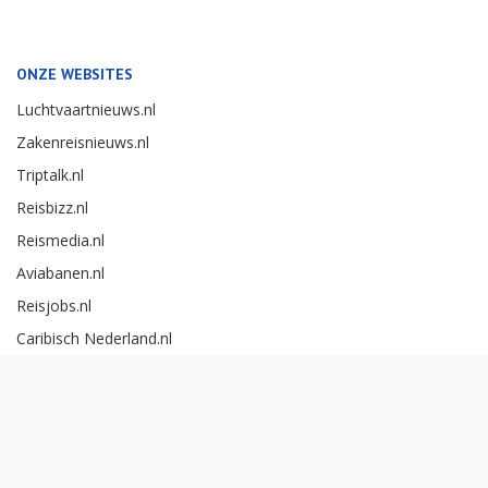
ONZE WEBSITES
Luchtvaartnieuws.nl
Zakenreisnieuws.nl
Triptalk.nl
Reisbizz.nl
Reismedia.nl
Aviabanen.nl
Reisjobs.nl
Caribisch Nederland.nl
Careerexperience.nl
Zakenreisawards.nl