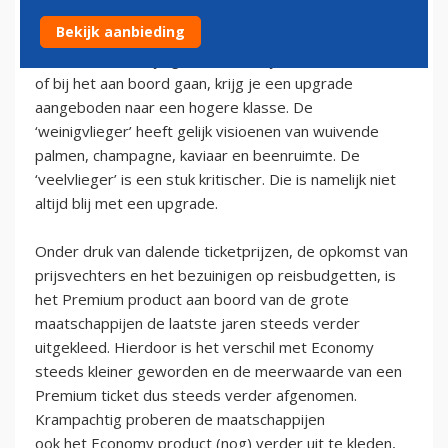
1 december 2009
Bekijk aanbieding
Eens de zoveel tijd gebeurt het: tijdens het inchecken
of bij het aan boord gaan, krijg je een upgrade
aangeboden naar een hogere klasse. De
‘weinigvlieger’ heeft gelijk visioenen van wuivende
palmen, champagne, kaviaar en beenruimte. De
‘veelvlieger’ is een stuk kritischer. Die is namelijk niet
altijd blij met een upgrade.
Onder druk van dalende ticketprijzen, de opkomst van
prijsvechters en het bezuinigen op reisbudgetten, is
het Premium product aan boord van de grote
maatschappijen de laatste jaren steeds verder
uitgekleed. Hierdoor is het verschil met Economy
steeds kleiner geworden en de meerwaarde van een
Premium ticket dus steeds verder afgenomen.
Krampachtig proberen de maatschappijen
ook het Economy product (nog) verder uit te kleden,