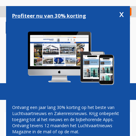
Overslaan
en
x
Digitaal Magazine
Registreer
Check in
naar
Profiteer nu van 30% korting
de
inhoud
gaan
Magazine
Podcasts
Vacatures
Toggl
naviga
Ontvang een jaar lang 30% korting op het beste van
Luchtvaartnieuws en Zakenreisnieuws. Krijg onbeperkt
toegang tot al het nieuws en de bijbehorende Apps.
MICHIEL DE NEEF: UPGRADE
Ontvang tevens 12 maanden het Luchtvaartnieuws
Magazine in de mail of op de mat.