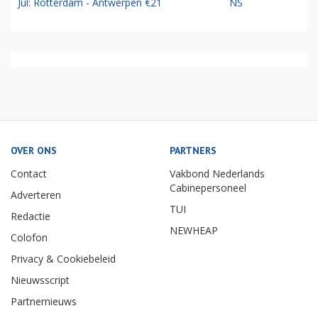
Jul: Rotterdam - Antwerpen €21
NS
OVER ONS
PARTNERS
Contact
Vakbond Nederlands
Cabinepersoneel
Adverteren
TUI
Redactie
NEWHEAP
Colofon
Privacy & Cookiebeleid
Nieuwsscript
Partnernieuws