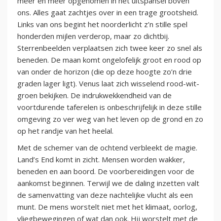
meer en meer opgenomen in het uitspansel boven
ons. Alles gaat zachtjes over in een trage grootsheid.
Links van ons begint het noorderlicht z’n stille spel
honderden mijlen verderop, maar zo dichtbij.
Sterrenbeelden verplaatsen zich twee keer zo snel als
beneden. De maan komt ongelofelijk groot en rood op
van onder de horizon (die op deze hoogte zo’n drie
graden lager ligt). Venus laat zich wisselend rood-wit-
groen bekijken. De indrukwekkendheid van de
voortdurende taferelen is onbeschrijfelijk in deze stille
omgeving zo ver weg van het leven op de grond en zo
op het randje van het heelal.
Met de schemer van de ochtend verbleekt de magie.
Land’s End komt in zicht. Mensen worden wakker,
beneden en aan boord. De voorbereidingen voor de
aankomst beginnen. Terwijl we de daling inzetten valt
de samenvatting van deze nachtelijke vlucht als een
munt. De mens worstelt niet met het klimaat, oorlog,
vliegbewegingen of wat dan ook. Hij worstelt met de