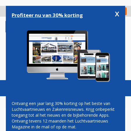
Overslaan
en
x
Digitaal Magazine
Registreer
Check in
naar
Profiteer nu van 30% korting
de
inhoud
gaan
Magazine
Podcasts
Vacatures
Toggl
naviga
Ontvang een jaar lang 30% korting op het beste van
Luchtvaartnieuws en Zakenreisnieuws. Krijg onbeperkt
toegang tot al het nieuws en de bijbehorende Apps.
PAUL MELKERT: OVER DE
Ontvang tevens 12 maanden het Luchtvaartnieuws
HORIZON
Magazine in de mail of op de mat.