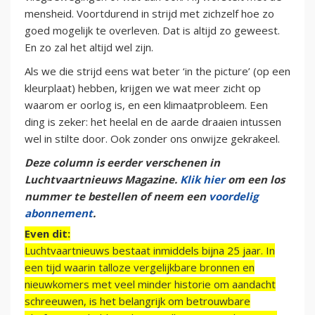
mensheid. Voortdurend in strijd met zichzelf hoe zo
goed mogelijk te overleven. Dat is altijd zo geweest.
En zo zal het altijd wel zijn.
Als we die strijd eens wat beter ‘in the picture’ (op een
kleurplaat) hebben, krijgen we wat meer zicht op
waarom er oorlog is, en een klimaatprobleem. Een
ding is zeker: het heelal en de aarde draaien intussen
wel in stilte door. Ook zonder ons onwijze gekrakeel.
Deze column is eerder verschenen in
Luchtvaartnieuws Magazine.
Klik hier
om een los
nummer te bestellen of neem een
voordelig
abonnement
.
Even dit:
Luchtvaartnieuws bestaat inmiddels bijna 25 jaar. In
een tijd waarin talloze vergelijkbare bronnen en
nieuwkomers met veel minder historie om aandacht
schreeuwen, is het belangrijk om betrouwbare