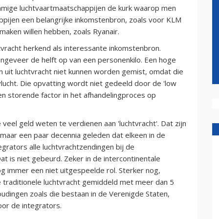
sommige luchtvaartmaatschappijen de kurk waarop men
happijen een belangrijke inkomstenbron, zoals voor KLM
 maken willen hebben, zoals Ryanair.
tvracht herkend als interessante inkomstenbron.
t ongeveer de helft op van een personenkilo. Een hoge
n uit luchtvracht niet kunnen worden gemist, omdat die
vlucht. Die opvatting wordt niet gedeeld door de 'low
een storende factor in het afhandelingproces op
eel geld weten te verdienen aan 'luchtvracht'. Dat zijn
maar een paar decennia geleden dat elkeen in de
grators alle luchtvrachtzendingen bij de
 is niet gebeurd. Zeker in de intercontinentale
g immer een niet uitgespeelde rol. Sterker nog,
 traditionele luchtvracht gemiddeld met meer dan 5
houdingen zoals die bestaan in de Verenigde Staten,
or de integrators.