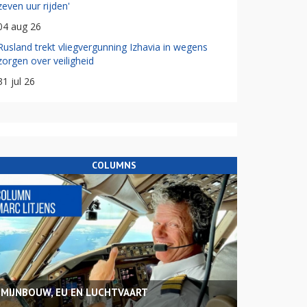
zeven uur rijden'
04 aug 26
Rusland trekt vliegvergunning Izhavia in wegens
zorgen over veiligheid
31 jul 26
COLUMNS
MIJNBOUW, EU EN LUCHTVAART