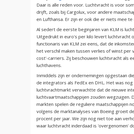
Daar is alle reden voor. Luchtvracht is voor 
drijft, zoals bij Cargolux, voor andere maatsc
en Lufthansa. Er zijn er ook die er niets mee te
Al sedert de eerste beginjaren van KLM is luch
Uitgedrukt in euro's per kilo levert luchtvrach
functionaris van KLM zei eens, dat de inkomste
het verschil maken tussen verlies of winst per 
cost'-carriers. Zij beschouwen luchtvracht als 
luchthavens.
Inmiddels zijn er ondernemingen opgestaan die v
de integrators als FedEx en DHL. Het was nog 
luchtvrachtmarkt verwachtte dat de nieuwe inte
luchtvaartmaatschappijen zouden wegzuigen. Dat
markten spelen de reguliere maatschappijen no
volgens de marktanalyses van Boeing groeit de
procent per jaar. We zijn nog niet toe aan ver
waar luchtvracht inderdaad is 'overgenomen' do