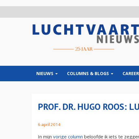
Overslaan
en
naar
de
inhoud
gaan
NIEUWS
COLUMNS & BLOGS
CAREER
PROF. DR. HUGO ROOS: 
6 april 2014
In mijn
vorige column
beloofde ik iets te zeggen