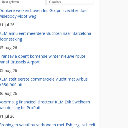
Best gelezen
Crashes
Donkere wolken boven IndiGo: prijsvechter doet
widebody-vloot weg
31 jul 26
KLM annuleert meerdere vluchten naar Barcelona
door staking
05 aug 26
Transavia opent komende winter nieuwe route
vanaf Brussels Airport
05 aug 26
KLM stelt eerste commerciële vlucht met Airbus
A350-900 uit
06 aug 26
Voormalig financieel directeur KLM Erik Swelheim
aan de slag bij ProRail
31 jul 26
Groningen vanaf nu verbonden met Esbjerg: 'scheelt