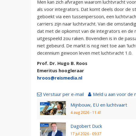
Men kan zich afvragen waarom luchtvracht voor tr
als voor integrators. Dat komt deels door de s
geboekt via een tussenpersoon, een luchtvrac
carriers zijn naar luchtvracht. Van die omstand
dat met de opkomst van de integrators en de m
uitgespeeld zou raken. Bovendien is in de pass
niet gebeurd. De markt is nog niet toe aan 'luc
decennium gewoon leven met luchtvracht 1.0.
Prof. Dr. Hugo B. Roos
Emeritus hoogleraar
hroos@reismedia.nl
Verstuur per e-mail
Meld u aan voor de 
Mijnbouw, EU en luchtvaart
4 aug 2026 - 11:41
Dagobert Duck
17 jul 2026 - 09:37