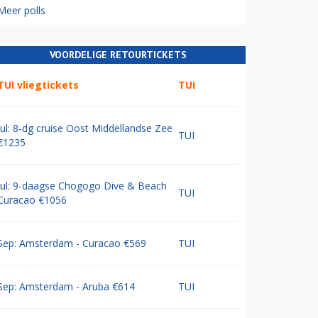
Meer polls
VOORDELIGE RETOURTICKETS
TUI vliegtickets
TUI
Jul: 8-dg cruise Oost Middellandse Zee
TUI
€1235
Jul: 9-daagse Chogogo Dive & Beach
TUI
Curacao €1056
Sep: Amsterdam - Curacao €569
TUI
Sep: Amsterdam - Aruba €614
TUI