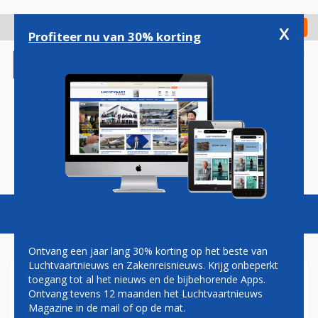
Overslaan
en
x
Digitaal Magazine
Registreer
Check in
naar
Profiteer nu van 30% korting
de
inhoud
gaan
Magazine
Podcasts
Vacatures
Toggl
naviga
Ontvang een jaar lang 30% korting op het beste van
Luchtvaartnieuws en Zakenreisnieuws. Krijg onbeperkt
toegang tot al het nieuws en de bijbehorende Apps.
ROB SOMSEN: PILOTEN
Ontvang tevens 12 maanden het Luchtvaartnieuws
SPELEN MET VUUR
Magazine in de mail of op de mat.