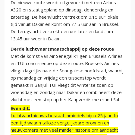
De nieuwe route wordt uitgevoerd met een Airbus
A320 en staat gepland op dinsdag, donderdag en
zaterdag. De heenvlucht vertrekt om 0.15 uur lokale
tijd vanuit Dakar en komt om 7.15 uur aan in Brussel.
De terugvlucht vertrekt een uur later en landt om
13.45 uur weer in Dakar.
Derde luchtvaartmaatschappij op deze route
Met de komst van Air Senegal krijgen Brussels Airlines
en TUI concurrentie op deze route. Brussels Airlines
vliegt dagelijks naar de Senegalese hoofdstad, waarbij
op maandag en vrijdag een tussenstop wordt
gemaakt in Banjul. TUI vliegt dit winterseizoen op
woensdag en zondag naar Dakar en combineert deze
vlucht met een stop op het Kaapverdische eiland Sal.
Even dit:
Luchtvaartnieuws bestaat inmiddels bijna 25 jaar. In
een tijd waarin talloze vergelijkbare bronnen en
nieuwkomers met veel minder historie om aandacht