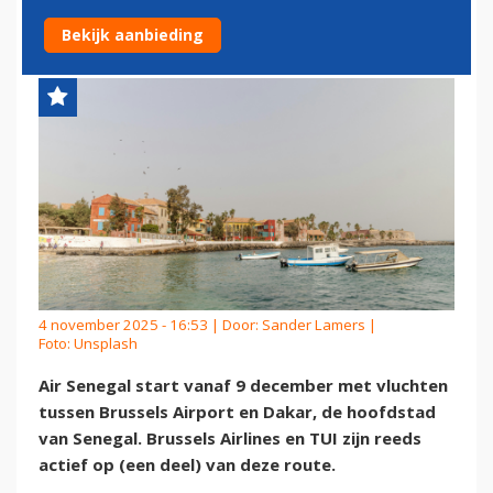
VLUCHT NAAR DAKAR
Bekijk aanbieding
4 november 2025 - 16:53 | Door:
Sander Lamers
|
Foto: Unsplash
Air Senegal start vanaf 9 december met vluchten
tussen Brussels Airport en Dakar, de hoofdstad
van Senegal. Brussels Airlines en TUI zijn reeds
actief op (een deel) van deze route.