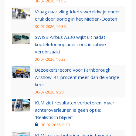
30-07-2026, 11:58
Vraag naar vliegtickets wereldwijd onder
druk door oorlog in het Midden-Oosten
30-07-2026, 10:36
SWISS-Airbus A330 wijkt uit nadat
koptelefoonoplader rook in cabine
veroorzaakt
30-07-2026, 10:23
Bezoekersrecord voor Farnborough
Airshow: 41 procent meer dan de vorige
keer
30-07-2026, 9:30
KLM ziet resultaten verbeteren, maar
achteroverleunen is geen optie:
‘Realistisch blijven’
30-07-2026, 9:29
KLM laat verbetering zien in tweede