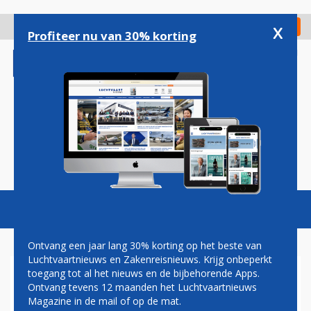
Overslaan
en
x
Digitaal Magazine
Registreer
Check in
naar
Profiteer nu van 30% korting
de
inhoud
gaan
Magazine
Podcasts
Vacatures
Toggl
naviga
Ontvang een jaar lang 30% korting op het beste van
Luchtvaartnieuws en Zakenreisnieuws. Krijg onbeperkt
toegang tot al het nieuws en de bijbehorende Apps.
BRUSSELS AIRLINES EN TUI
Ontvang tevens 12 maanden het Luchtvaartnieuws
KRIJGEN CONCURRENTIE OP
Magazine in de mail of op de mat.