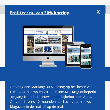
Overslaan
en
x
Digitaal Magazine
Registreer
Check in
naar
Profiteer nu van 30% korting
de
inhoud
gaan
Magazine
Podcasts
Vacatures
Toggl
naviga
Ontvang een jaar lang 30% korting op het beste van
Luchtvaartnieuws en Zakenreisnieuws. Krijg onbeperkt
toegang tot al het nieuws en de bijbehorende Apps.
NEDERLANDERS ONDER
Ontvang tevens 12 maanden het Luchtvaartnieuws
VOORWAARDEN WEER
Magazine in de mail of op de mat.