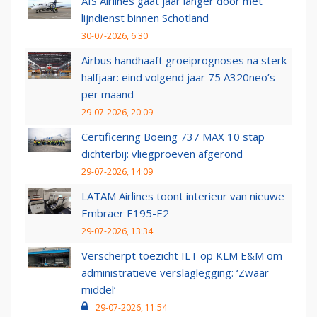
AIS Airlines gaat jaar langer door met
lijndienst binnen Schotland
30-07-2026, 6:30
Airbus handhaaft groeiprognoses na sterk
halfjaar: eind volgend jaar 75 A320neo’s
per maand
29-07-2026, 20:09
Certificering Boeing 737 MAX 10 stap
dichterbij: vliegproeven afgerond
29-07-2026, 14:09
LATAM Airlines toont interieur van nieuwe
Embraer E195-E2
29-07-2026, 13:34
Verscherpt toezicht ILT op KLM E&M om
administratieve verslaglegging: ‘Zwaar
middel’
29-07-2026, 11:54