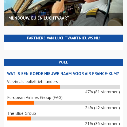
MIJNBOUW, EU EN LUCHTVAART
PARTNERS VAN LUCHTVAARTNIEUWS.NL!
POLL
WAT IS EEN GOEDE NIEUWE NAAM VOOR AIR FRANCE-KLM?
Verzin alsjeblieft iets anders
47% (81 stemmen)
European Airlines Group (EAG)
24% (42 stemmen)
The Blue Group
21% (36 stemmen)