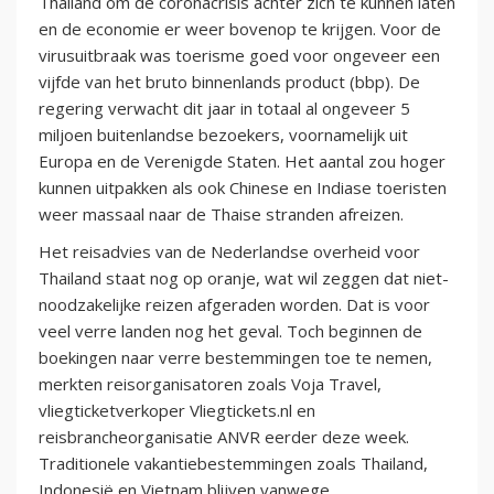
Thailand om de coronacrisis achter zich te kunnen laten
en de economie er weer bovenop te krijgen. Voor de
virusuitbraak was toerisme goed voor ongeveer een
vijfde van het bruto binnenlands product (bbp). De
regering verwacht dit jaar in totaal al ongeveer 5
miljoen buitenlandse bezoekers, voornamelijk uit
Europa en de Verenigde Staten. Het aantal zou hoger
kunnen uitpakken als ook Chinese en Indiase toeristen
weer massaal naar de Thaise stranden afreizen.
Het reisadvies van de Nederlandse overheid voor
Thailand staat nog op oranje, wat wil zeggen dat niet-
noodzakelijke reizen afgeraden worden. Dat is voor
veel verre landen nog het geval. Toch beginnen de
boekingen naar verre bestemmingen toe te nemen,
merkten reisorganisatoren zoals Voja Travel,
vliegticketverkoper Vliegtickets.nl en
reisbrancheorganisatie ANVR eerder deze week.
Traditionele vakantiebestemmingen zoals Thailand,
Indonesië en Vietnam blijven vanwege