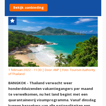
VEEL TOERISTEN TREKKEN
Bekijk aanbieding
1 februari 2022 - 11:30 | Door:
ANP
| Foto: Tourism Authority
of Thailand
BANGKOK - Thailand verwacht weer
honderdduizenden vakantiegangers per maand
te verwelkomen, nu het land begint met een
quarantainevrij visumprogramma. Vanaf dinsdag
kunnen bezoekers van alle nationaliteiten een