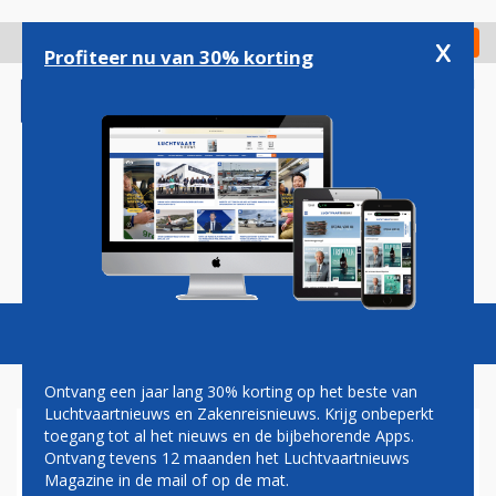
Overslaan
en
x
Digitaal Magazine
Registreer
Check in
naar
Profiteer nu van 30% korting
de
inhoud
gaan
Magazine
Podcasts
Vacatures
Toggl
naviga
Ontvang een jaar lang 30% korting op het beste van
Luchtvaartnieuws en Zakenreisnieuws. Krijg onbeperkt
toegang tot al het nieuws en de bijbehorende Apps.
THAILAND WIL MET
Ontvang tevens 12 maanden het Luchtvaartnieuws
QUARANTAINEVRIJE VISUMS
Magazine in de mail of op de mat.