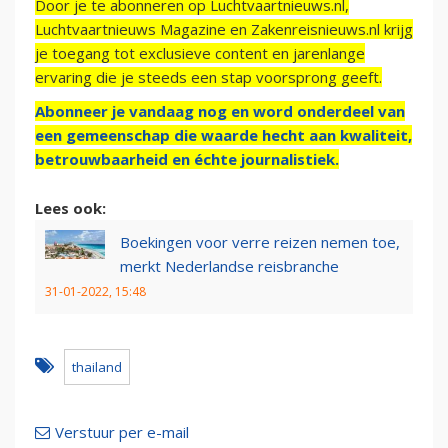
Door je te abonneren op Luchtvaartnieuws.nl,
Luchtvaartnieuws Magazine en Zakenreisnieuws.nl krijg
je toegang tot exclusieve content en jarenlange
ervaring die je steeds een stap voorsprong geeft.
Abonneer je vandaag nog en word onderdeel van
een gemeenschap die waarde hecht aan kwaliteit,
betrouwbaarheid en échte journalistiek.
Lees ook:
Boekingen voor verre reizen nemen toe,
merkt Nederlandse reisbranche
31-01-2022, 15:48
thailand
Verstuur per e-mail