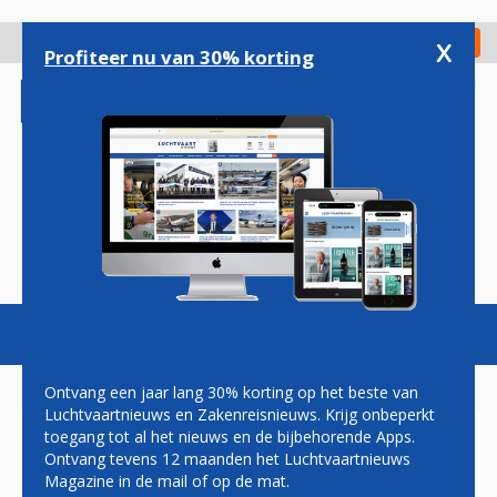
Overslaan
en
x
Digitaal Magazine
Registreer
Check in
naar
Profiteer nu van 30% korting
de
inhoud
gaan
Magazine
Podcasts
Vacatures
Toggl
naviga
Ontvang een jaar lang 30% korting op het beste van
Luchtvaartnieuws en Zakenreisnieuws. Krijg onbeperkt
toegang tot al het nieuws en de bijbehorende Apps.
ALLE FALCON 7X-ZAKENJETS
Ontvang tevens 12 maanden het Luchtvaartnieuws
AAN DE GROND NA INCIDENT
Magazine in de mail of op de mat.