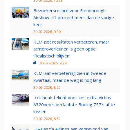
30-07-2026, 10:23
Bezoekersrecord voor Farnborough
Airshow: 41 procent meer dan de vorige
keer
30-07-2026, 9:30
KLM ziet resultaten verbeteren, maar
achteroverleunen is geen optie:
‘Realistisch blijven’
30-07-2026, 9:29
KLM laat verbetering zien in tweede
kwartaal, maar de weg is nog lang
30-07-2026, 8:22
Icelandair tekent voor zes extra Airbus
A320neo's om laatste Boeing 757's af te
lossen
30-07-2026, 6:52
US-Bangla Airlines aan vooravond van