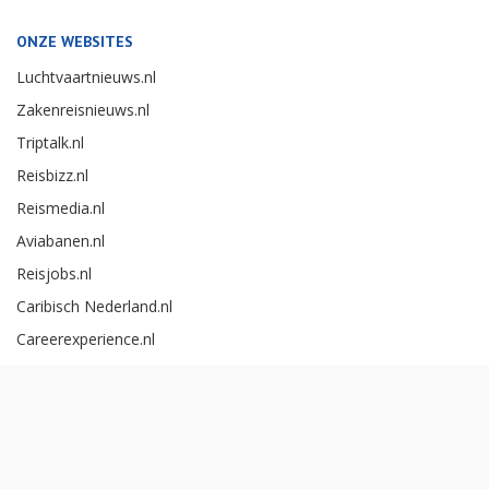
ONZE WEBSITES
Luchtvaartnieuws.nl
Zakenreisnieuws.nl
Triptalk.nl
Reisbizz.nl
Reismedia.nl
Aviabanen.nl
Reisjobs.nl
Caribisch Nederland.nl
Careerexperience.nl
Zakenreisawards.nl