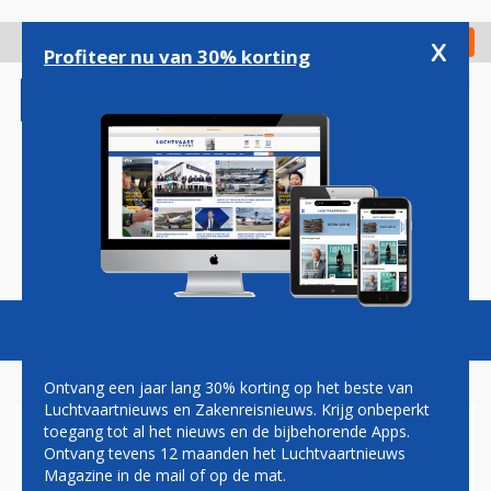
Overslaan
en
x
Digitaal Magazine
Registreer
Check in
naar
Profiteer nu van 30% korting
de
inhoud
gaan
Magazine
Podcasts
Vacatures
Toggl
naviga
Ontvang een jaar lang 30% korting op het beste van
Luchtvaartnieuws en Zakenreisnieuws. Krijg onbeperkt
toegang tot al het nieuws en de bijbehorende Apps.
NEDERLANDSE
Ontvang tevens 12 maanden het Luchtvaartnieuws
VLIEGVERGUNNING EN
Magazine in de mail of op de mat.