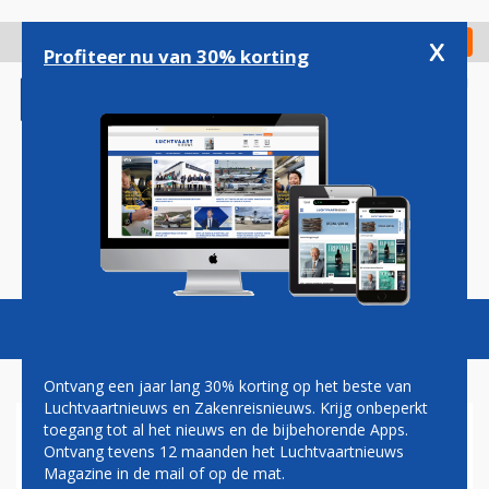
Overslaan
en
x
Digitaal Magazine
Registreer
Check in
naar
Profiteer nu van 30% korting
de
inhoud
gaan
Magazine
Podcasts
Vacatures
Toggl
naviga
Ontvang een jaar lang 30% korting op het beste van
Luchtvaartnieuws en Zakenreisnieuws. Krijg onbeperkt
toegang tot al het nieuws en de bijbehorende Apps.
NEDERLANDSE
Ontvang tevens 12 maanden het Luchtvaartnieuws
VLIEGVERGUNNING EN
Magazine in de mail of op de mat.