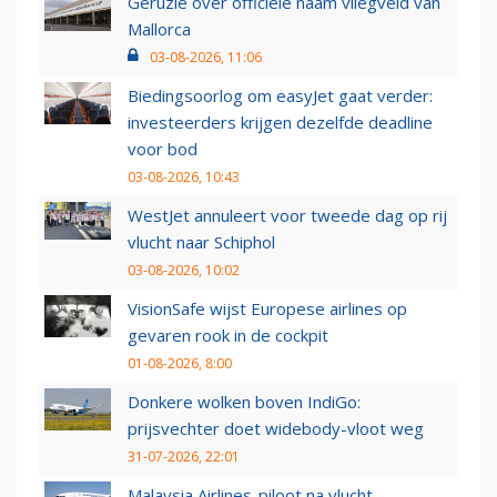
Geruzie over officiële naam vliegveld van
Mallorca
03-08-2026, 11:06
Biedingsoorlog om easyJet gaat verder:
investeerders krijgen dezelfde deadline
voor bod
03-08-2026, 10:43
WestJet annuleert voor tweede dag op rij
vlucht naar Schiphol
03-08-2026, 10:02
VisionSafe wijst Europese airlines op
gevaren rook in de cockpit
01-08-2026, 8:00
Donkere wolken boven IndiGo:
prijsvechter doet widebody-vloot weg
31-07-2026, 22:01
Malaysia Airlines-piloot na vlucht