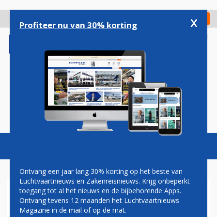
Overslaan
en
x
Digitaal Magazine
Registreer
Check in
naar
Profiteer nu van 30% korting
de
inhoud
gaan
Magazine
Podcasts
Vacatures
Toggl
naviga
Ontvang een jaar lang 30% korting op het beste van
Luchtvaartnieuws en Zakenreisnieuws. Krijg onbeperkt
toegang tot al het nieuws en de bijbehorende Apps.
NIEUWE DASSAULT ZAKENJET
Ontvang tevens 12 maanden het Luchtvaartnieuws
VOOR ABELAG
Magazine in de mail of op de mat.