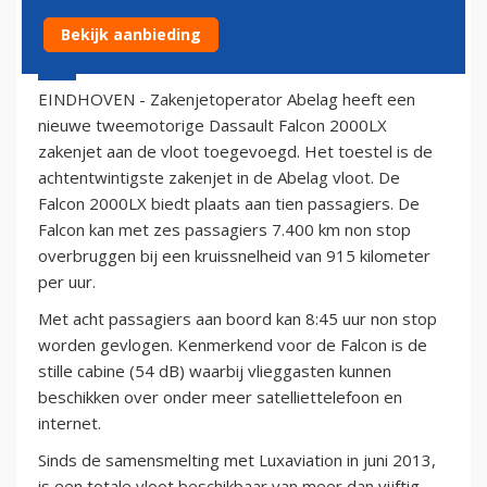
Bekijk aanbieding
31 augustus 2013 - 16:12
EINDHOVEN - Zakenjetoperator Abelag heeft een
nieuwe tweemotorige Dassault Falcon 2000LX
zakenjet aan de vloot toegevoegd. Het toestel is de
achtentwintigste zakenjet in de Abelag vloot. De
Falcon 2000LX biedt plaats aan tien passagiers. De
Falcon kan met zes passagiers 7.400 km non stop
overbruggen bij een kruissnelheid van 915 kilometer
per uur.
Met acht passagiers aan boord kan 8:45 uur non stop
worden gevlogen. Kenmerkend voor de Falcon is de
stille cabine (54 dB) waarbij vlieggasten kunnen
beschikken over onder meer satelliettelefoon en
internet.
Sinds de samensmelting met Luxaviation in juni 2013,
is een totale vloot beschikbaar van meer dan vijftig