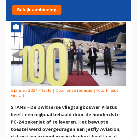
ZAKENJET
Bekijk aanbieding
5 januari 2021 - 12:40 | Door:
onze redactie
| Foto: Pilatus
Aircraft
STANS - De Zwitserse vliegtuigbouwer Pilatus
heeft een mijlpaal behaald door de honderdste
PC-24 zakenjet af te leveren. Het bewuste
toestel werd overgedragen aan Jetfly Aviation,
dat nu tien exemplaren in de vloot heeft en al