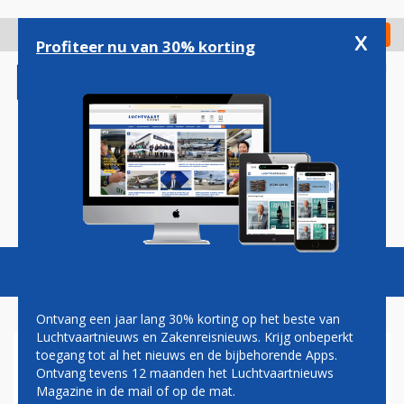
Overslaan
en
x
Digitaal Magazine
Registreer
Check in
naar
Profiteer nu van 30% korting
de
inhoud
gaan
Magazine
Podcasts
Vacatures
Toggl
naviga
Ontvang een jaar lang 30% korting op het beste van
Luchtvaartnieuws en Zakenreisnieuws. Krijg onbeperkt
toegang tot al het nieuws en de bijbehorende Apps.
PILATUS LEVERT
Ontvang tevens 12 maanden het Luchtvaartnieuws
HONDERDSTE PC-24
Magazine in de mail of op de mat.