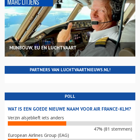
MIJNBOUW, EU EN LUCHTVAART
PARTNERS VAN LUCHTVAARTNIEUWS.NL!
POLL
WAT IS EEN GOEDE NIEUWE NAAM VOOR AIR FRANCE-KLM?
Verzin alsjeblieft iets anders
47% (81 stemmen)
European Airlines Group (EAG)