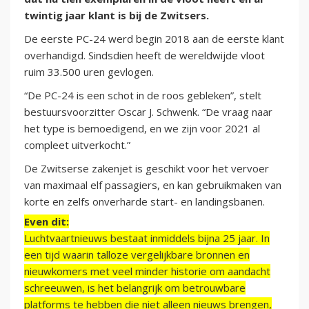
twintig jaar klant is bij de Zwitsers.
De eerste PC-24 werd begin 2018 aan de eerste klant
overhandigd. Sindsdien heeft de wereldwijde vloot
ruim 33.500 uren gevlogen.
“De PC-24 is een schot in de roos gebleken”, stelt
bestuursvoorzitter Oscar J. Schwenk. “De vraag naar
het type is bemoedigend, en we zijn voor 2021 al
compleet uitverkocht.”
De Zwitserse zakenjet is geschikt voor het vervoer
van maximaal elf passagiers, en kan gebruikmaken van
korte en zelfs onverharde start- en landingsbanen.
Even dit:
Luchtvaartnieuws bestaat inmiddels bijna 25 jaar. In
een tijd waarin talloze vergelijkbare bronnen en
nieuwkomers met veel minder historie om aandacht
schreeuwen, is het belangrijk om betrouwbare
platforms te hebben die niet alleen nieuws brengen,